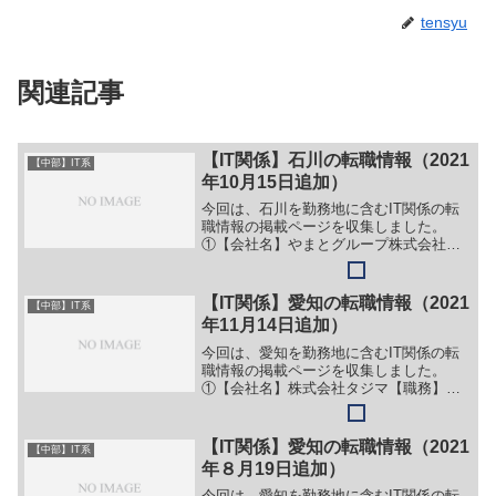
tensyu
関連記事
【IT関係】石川の転職情報（2021
【中部】IT系
年10月15日追加）
今回は、石川を勤務地に含むIT関係の転
職情報の掲載ページを収集しました。
①【会社名】やまとグループ株式会社
【職務】（１）情報システム責任者【勤
務地】石川県小松市串町３５番地１７等
【詳細】転職・就職情報の詳細はこちら
【IT関係】愛知の転職情報（2021
【中部】IT系
②【会社名】株式会社 日本...
年11月14日追加）
今回は、愛知を勤務地に含むIT関係の転
職情報の掲載ページを収集しました。
①【会社名】株式会社タジマ【職務】別
企業のサイトに情報が掲載されているた
め、詳細は省略。【勤務地】愛知等【詳
細】転職・就職情報の詳細はこちら
【IT関係】愛知の転職情報（2021
【中部】IT系
②【会社名】株式会社エイペク...
年８月19日追加）
今回は、愛知を勤務地に含むIT関係の転