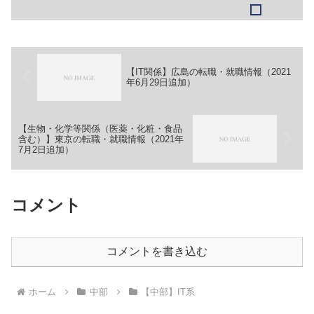
でご確認ください。①【会社名】旭陽電
気株式会社【職務】［新卒］＞＞（１）
エンジニア（技術社員）＞＞（２）事務
スタッフ（営業・部材調...
【IT関係】広島の転職・就職情報（2021
年6月29日追加）
【生物・化学等関係（医薬・化粧・食品
含む）】東京の転職・就職情報（2021年
7月2日追加）
コメント
コメントを書き込む
ホーム
中部
【中部】IT系