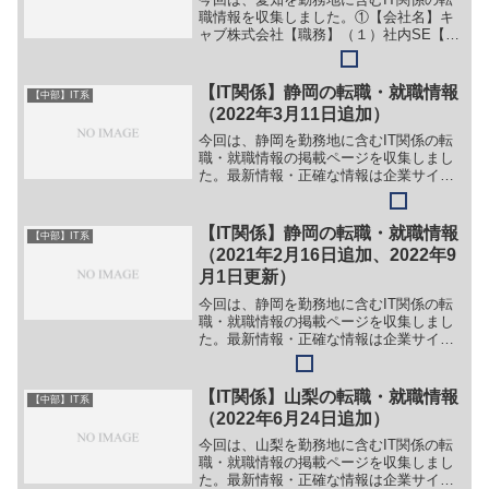
職情報を収集しました。①【会社名】キ
ャブ株式会社【職務】（１）社内SE【勤
務地】愛知県名古屋市中村区名駅1丁目1-
1等【詳細】転職・就職情報の詳細はこち
ら②【会社名】株式会社NSD【職務】 別
【IT関係】静岡の転職・就職情報
【中部】IT系
企業のサイ...
（2022年3月11日追加）
今回は、静岡を勤務地に含むIT関係の転
職・就職情報の掲載ページを収集しまし
た。最新情報・正確な情報は企業サイト
でご確認ください。①【会社名】株式会
社タウンズ【職務】［キャリア・中途］
＞＞（１）ITエンジニア＞＞（２）総務
【IT関係】静岡の転職・就職情報
【中部】IT系
業務＞＞（３）経理業...
（2021年2月16日追加、2022年9
月1日更新）
今回は、静岡を勤務地に含むIT関係の転
職・就職情報の掲載ページを収集しまし
た。最新情報・正確な情報は企業サイト
でご確認ください。①【会社名】小林工
業株式会社【職務】［新卒］＞＞（１）
部品製造＞＞（２）品質管理＞＞（３）
【IT関係】山梨の転職・就職情報
【中部】IT系
生産管理＞＞（４）製造...
（2022年6月24日追加）
今回は、山梨を勤務地に含むIT関係の転
職・就職情報の掲載ページを収集しまし
た。最新情報・正確な情報は企業サイト