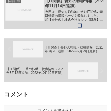
【IT関係】愛知の転職情報（2021
【中部】IT系
イド】＞＞（１）下記リ...
年11月14日追加）
今回は、愛知を勤務地に含むIT関係の転
職情報の掲載ページを収集しました。
①【会社名】株式会社タジマ【職務】別
企業のサイトに情報が掲載されているた
め、詳細は省略。【勤務地】愛知等【詳
細】転職・就職情報の詳細はこちら
②【会社名】株式会社エイペク...
【IT関係】長野の転職・就職情報（2021
年3月9日追加、2022年9月29日更新）
【IT関係】三重の転職・就職情報（2021
年3月12日追加、2022年10月10日更新）
コメント
コメントを書き込む