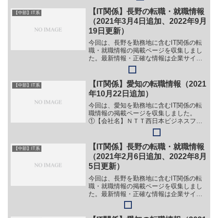
社アイ・ネクスト【職務】＞＞（１）シ
ステムエンジニア【ガイド】＞＞（１）
【IT関係】長野の転職・就職情報
【中部】IT系
下記リンク先ページ上部...
（2021年3月4日追加、2022年9月
19日更新）
今回は、長野を勤務地に含むIT関係の転
職・就職情報の掲載ページを収集しまし
た。最新情報・正確な情報は企業サイト
でご確認ください。①【会社名】エプソ
ンアヴァシス株式会社【職務】［キャリ
ア・中途］＞＞（１）製品アプリケーシ
【IT関係】愛知の転職情報（2021
【中部】IT系
ョン開発 エンジニア＞...
年10月22日追加）
今回は、愛知を勤務地に含むIT関係の転
職情報の掲載ページを収集しました。
①【会社名】ＮＴＴ西日本ビジネスフロ
ント株式会社【職務】（１）コンサルテ
ィング営業（２）セールスエンジニア
【勤務地】愛知等【詳細】転職・就職情
【IT関係】長野の転職・就職情報
【中部】IT系
報の詳細はこちら②【会社名...
（2021年2月6日追加、2022年8月
5日更新）
今回は、長野を勤務地に含むIT関係の転
職・就職情報の掲載ページを収集しまし
た。最新情報・正確な情報は企業サイト
でご確認ください。①【会社名】株式会
社ユリーカ【職務】［キャリア・中途］
＞＞（１）システム開発エンジニア【ガ