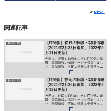
tensyu
関連記事
【IT関係】長野の転職・就職情報
【中部】IT系
（2021年2月23日追加、2022年9
月11日更新）
今回は、長野を勤務地に含むIT関係の転
職・就職情報の掲載ページを収集しまし
た。最新情報・正確な情報は企業サイト
でご確認ください。①【会社名】株式会
社 丸山珈琲【職務】＞＞IT関係の求人は
募集休止中。［パート・アルバイト］＞
【IT関係】静岡の転職・就職情報
【中部】IT系
＞（１）コーヒー店...
（2021年2月26日追加、2022年9
月13日更新）
今回は、静岡を勤務地に含むIT関係の転
職・就職情報の掲載ページを収集しまし
た。最新情報・正確な情報は企業サイト
でご確認ください。①【会社名】株式会