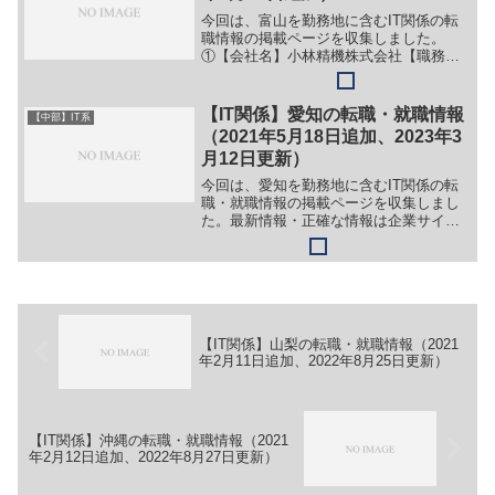
今回は、富山を勤務地に含むIT関係の転
職情報の掲載ページを収集しました。
①【会社名】小林精機株式会社【職務】
（１）機械制御プログラマー【勤務地】
富山県黒部市三日市309-2等【詳細】転
職・就職情報の詳細はこちら②【会社
【IT関係】愛知の転職・就職情報
【中部】IT系
名】株式会社日本オープ...
（2021年5月18日追加、2023年3
月12日更新）
今回は、愛知を勤務地に含むIT関係の転
職・就職情報の掲載ページを収集しまし
た。最新情報・正確な情報は企業サイト
でご確認ください。①【会社名】株式会
社メイケイ【職務】［新卒］＞＞（１）
ＩＴエンジニア［キャリア・中途］＞＞
（１）システムエンジニ...
【IT関係】山梨の転職・就職情報（2021
年2月11日追加、2022年8月25日更新）
【IT関係】沖縄の転職・就職情報（2021
年2月12日追加、2022年8月27日更新）