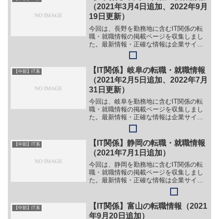
業務＞＞（３）経理業...
（2021年3月4日追加、2022年9月
19日更新）
今回は、長野を勤務地に含むIT関係の転
職・就職情報の掲載ページを収集しまし
た。最新情報・正確な情報は企業サイト
でご確認ください。①【会社名】エプソ
ンアヴァシス株式会社【職務】［キャリ
ア・中途］＞＞（１）製品アプリケーシ
【IT関係】岐阜の転職・就職情報
【中部】IT系
ョン開発 エンジニア＞...
（2021年2月5日追加、2022年7月
31日更新）
今回は、岐阜を勤務地に含むIT関係の転
職・就職情報の掲載ページを収集しまし
た。最新情報・正確な情報は企業サイト
でご確認ください。①【会社名】川重岐
阜エンジニアリング株式会社【職務】＞
＞更新日現在、募集停止中【ガイド】＞
【IT関係】静岡の転職・就職情報
【中部】IT系
＞（１）下記リンク先ペ...
（2021年7月1日追加）
今回は、静岡を勤務地に含むIT関係の転
職・就職情報の掲載ページを収集しまし
た。最新情報・正確な情報は企業サイト
でご確認ください。①【会社名】株式会
社 ホロニクス【職務】（１）システムエ
ンジニア（２）プログラマ【勤務地】静
【IT関係】富山の転職情報（2021
【中部】IT系
岡等【詳細】転職・就...
年9月20日追加）