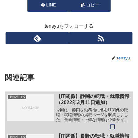
LINE
コピー
tensyuをフォローする
tensyu
関連記事
【IT関係】静岡の転職・就職情報
【中部】IT系
（2022年3月11日追加）
今回は、静岡を勤務地に含むIT関係の転
職・就職情報の掲載ページを収集しまし
た。最新情報・正確な情報は企業サイト
でご確認ください。①【会社名】株式会
社タウンズ【職務】［キャリア・中途］
＞＞（１）ITエンジニア＞＞（２）総務
【IT関係】長野の転職・就職情報
【中部】IT系