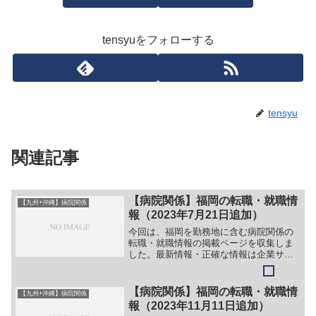
tensyuをフォローする
tensyu
関連記事
【病院関係】福岡の転職・就職情
【九州+沖縄】病院関係
報（2023年7月21日追加）
今回は、福岡を勤務地に含む病院関係の
転職・就職情報の掲載ページを収集しま
した。最新情報・正確な情報は企業サイ
トでご確認ください。①【会社名】医療
法人 柿の樹会 かきの脳神経外科・内科
クリニック【職務】［正社員］＞＞
【病院関係】福岡の転職・就職情
【九州+沖縄】病院関係
（１）看護師＞＞（２）受付...
報（2023年11月11日追加）