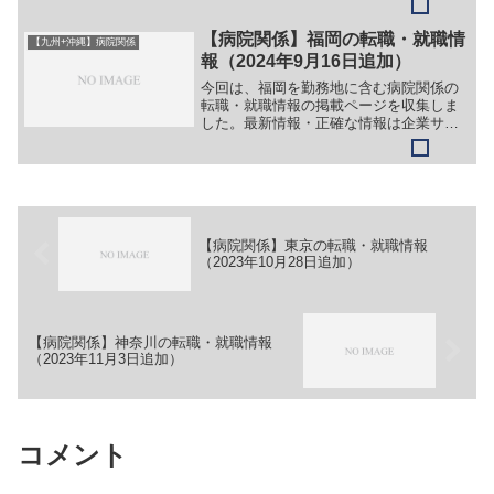
医療法人 青洲会グループ【職務】［新
卒］＞＞（１）看護師［常勤・正職員］
【病院関係】福岡の転職・就職情
【九州+沖縄】病院関係
＞＞（１）医師（救急科・...
報（2024年9月16日追加）
今回は、福岡を勤務地に含む病院関係の
転職・就職情報の掲載ページを収集しま
した。最新情報・正確な情報は企業サイ
トでご確認ください。①【会社名】医療
法人 うえの病院【職務】［正職員］＞
＞（１）看護師（地域医療連携室）＞＞
（２）看護師（外来）＞＞...
【病院関係】東京の転職・就職情報
（2023年10月28日追加）
【病院関係】神奈川の転職・就職情報
（2023年11月3日追加）
コメント