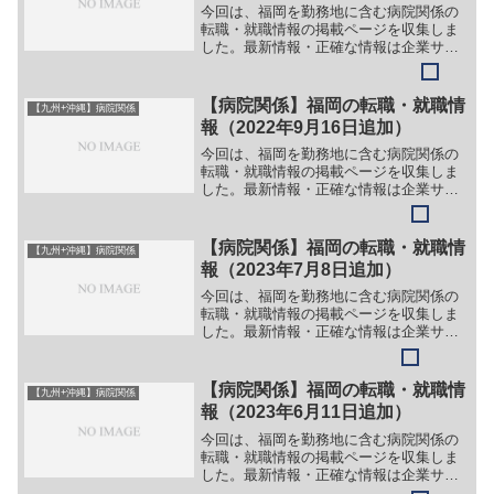
今回は、福岡を勤務地に含む病院関係の
転職・就職情報の掲載ページを収集しま
した。最新情報・正確な情報は企業サイ
トでご確認ください。①【会社名】訪問
看護ステーション えみゅ【職務】［正社
員・パート］＞＞（１）正看護師＞＞
【病院関係】福岡の転職・就職情
【九州+沖縄】病院関係
（２）准看護師【ガイド】...
報（2022年9月16日追加）
今回は、福岡を勤務地に含む病院関係の
転職・就職情報の掲載ページを収集しま
した。最新情報・正確な情報は企業サイ
トでご確認ください。①【会社名】医療
法人 光川会 福岡脳神経外科病院【職
務】＞＞（１）総務＞＞（２）看護助手
【病院関係】福岡の転職・就職情
【九州+沖縄】病院関係
（介護福祉士）＞＞（３）...
報（2023年7月8日追加）
今回は、福岡を勤務地に含む病院関係の
転職・就職情報の掲載ページを収集しま
した。最新情報・正確な情報は企業サイ
トでご確認ください。①【会社名】医療
法人社団 研英会 林眼科病院【職務】
［常勤］＞＞（１）医師（眼科）＞＞
【病院関係】福岡の転職・就職情
【九州+沖縄】病院関係
（２）医師（手術医）【ガイ...
報（2023年6月11日追加）
今回は、福岡を勤務地に含む病院関係の
転職・就職情報の掲載ページを収集しま
した。最新情報・正確な情報は企業サイ
トでご確認ください。①【会社名】社会