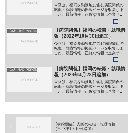
今回は、福岡を勤務地に含む病院関係の
転職・就職情報の掲載ページを収集しま
した。最新情報・正確な情報は企業サイ
トでご確認ください。①【会社名】訪問
看護ステーション えみゅ【職務】［正社
員・パート］＞＞（１）正看護師＞＞
【病院関係】福岡の転職・就職情
【九州+沖縄】病院関係
（２）准看護師【ガイド】...
報（2022年10月30日追加）
今回は、福岡を勤務地に含む病院関係の
転職・就職情報の掲載ページを収集しま
した。最新情報・正確な情報は企業サイ
トでご確認ください。①【会社名】社会
医療法人シマダ 嶋田病院【職務】［常
勤・正職員］＞＞（１）医師（整形外
【病院関係】福岡の転職・就職情
【九州+沖縄】病院関係
科）＞＞（２）医師（救急科...
報（2023年4月28日追加）
今回は、福岡を勤務地に含む病院関係の
転職・就職情報の掲載ページを収集しま
した。最新情報・正確な情報は企業サイ
トでご確認ください。①【会社名】社会
医療法人財団 池友会 新行橋病院【職
務】＞＞（１）医師（整形外科）＞＞
（２）医師（救命救急）＞＞...
【病院関係】大阪の転職・就職情報
（2023年10月9日追加）