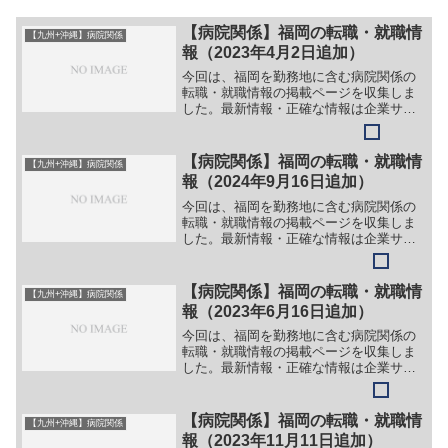
【病院関係】福岡の転職・就職情
【九州+沖縄】病院関係
報（2023年4月2日追加）
今回は、福岡を勤務地に含む病院関係の
転職・就職情報の掲載ページを収集しま
した。最新情報・正確な情報は企業サイ
トでご確認ください。①【会社名】久留
米大学病院【職務】［正規］＞＞（１）
事務職員（総合職）＞＞（２）看護師
【病院関係】福岡の転職・就職情
【九州+沖縄】病院関係
［常勤］＞＞（１）メディカ...
報（2024年9月16日追加）
今回は、福岡を勤務地に含む病院関係の
転職・就職情報の掲載ページを収集しま
した。最新情報・正確な情報は企業サイ
トでご確認ください。①【会社名】医療
法人 うえの病院【職務】［正職員］＞
＞（１）看護師（地域医療連携室）＞＞
【病院関係】福岡の転職・就職情
【九州+沖縄】病院関係
（２）看護師（外来）＞＞...
報（2023年6月16日追加）
今回は、福岡を勤務地に含む病院関係の
転職・就職情報の掲載ページを収集しま
した。最新情報・正確な情報は企業サイ
トでご確認ください。①【会社名】医療
法人社団 高邦会 福岡中央病院【職
務】［正職員］＞＞（１）看護師＞＞
【病院関係】福岡の転職・就職情
【九州+沖縄】病院関係
（２）看護助手＞＞（３）薬剤...
報（2023年11月11日追加）