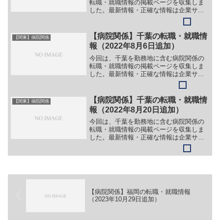
転職・就職情報の掲載ページを収集しま
した。最新情報・正確な情報は企業サイ
トでご確認ください。①【会社名】医療
法人社団 哲仁会 井口病院【職務】［常
勤］＞＞（１）正看護師（外来・病棟）
【病院関係】千葉の転職・就職情
【関東】病院関係
＞＞（２）准看護師（外...
報（2022年8月6日追加）
今回は、千葉を勤務地に含む病院関係の
転職・就職情報の掲載ページを収集しま
した。最新情報・正確な情報は企業サイ
トでご確認ください。①【会社名】医療
法人徳洲会 館山病院【職務】［常勤］＞
＞（１）医師（一般外科）＞＞（２）医
【病院関係】千葉の転職・就職情
【関東】病院関係
師（脳神経外科）＞＞（...
報（2022年8月20日追加）
今回は、千葉を勤務地に含む病院関係の
転職・就職情報の掲載ページを収集しま
した。最新情報・正確な情報は企業サイ
トでご確認ください。①【会社名】医療
法人 曙会 流山中央病院【職務】［新
卒］＞＞（１）看護師＞＞（２）理学療
法士＞＞（３）作業療法士...
【病院関係】福岡の転職・就職情報
（2023年10月29日追加）