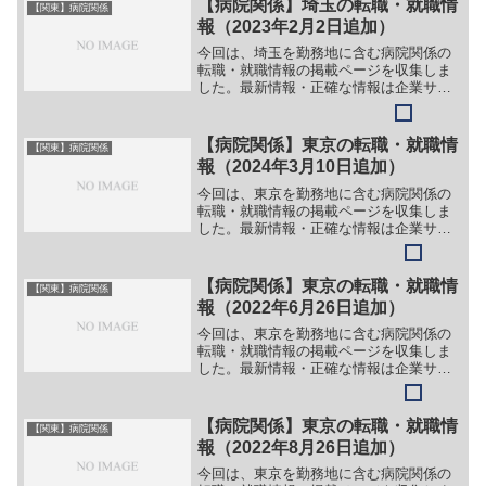
【病院関係】埼玉の転職・就職情
【関東】病院関係
報（2023年2月2日追加）
今回は、埼玉を勤務地に含む病院関係の
転職・就職情報の掲載ページを収集しま
した。最新情報・正確な情報は企業サイ
トでご確認ください。①【会社名】医療
生協さいたま生活協同組合 埼玉協同病
院【職務】［常勤］＞＞（１）医師（循
【病院関係】東京の転職・就職情
【関東】病院関係
環器内科）＞＞（２）医師...
報（2024年3月10日追加）
今回は、東京を勤務地に含む病院関係の
転職・就職情報の掲載ページを収集しま
した。最新情報・正確な情報は企業サイ
トでご確認ください。①【会社名】医療
法人社団 仁寿会 中村病院【職務】
［常勤］＞＞（１）看護師＞＞（２）看
【病院関係】東京の転職・就職情
【関東】病院関係
護補助者＞＞（３）薬剤師＞...
報（2022年6月26日追加）
今回は、東京を勤務地に含む病院関係の
転職・就職情報の掲載ページを収集しま
した。最新情報・正確な情報は企業サイ
トでご確認ください。①【会社名】板橋
中央総合病院/板橋セントラルクリニック
【職務】［常勤］＞＞（１）医師（消化
【病院関係】東京の転職・就職情
【関東】病院関係
器内科＞＞（２）医師（...
報（2022年8月26日追加）
今回は、東京を勤務地に含む病院関係の