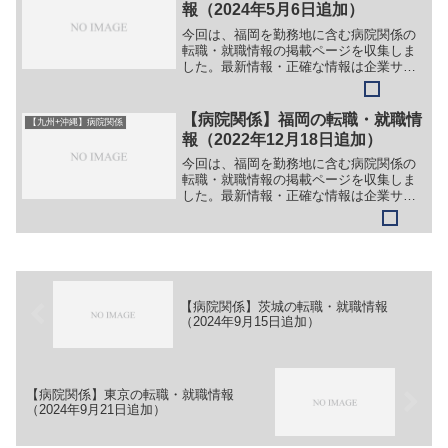
科）＞＞（２）医師（呼...
報（2024年5月6日追加）
今回は、福岡を勤務地に含む病院関係の
転職・就職情報の掲載ページを収集しま
した。最新情報・正確な情報は企業サイ
トでご確認ください。①【会社名】社会
医療法人 喜悦会 二日市那珂川病院
【職務】［常勤］＞＞（１）看護師＞＞
【病院関係】福岡の転職・就職情
【九州+沖縄】病院関係
（２）理学療法士＞＞（３）...
報（2022年12月18日追加）
今回は、福岡を勤務地に含む病院関係の
転職・就職情報の掲載ページを収集しま
した。最新情報・正確な情報は企業サイ
トでご確認ください。①【会社名】特定
医療法人財団 博愛会【職務】［新卒］
＞＞（１）介護福祉士＞＞（２）介護職
＞＞（３）作業療法士＞＞...
【病院関係】茨城の転職・就職情報
（2024年9月15日追加）
【病院関係】東京の転職・就職情報
（2024年9月21日追加）