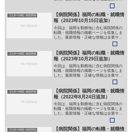
トでご確認ください。①【会社名】医療
法人社団 高邦会 福岡中央病院【職
務】［正職員］＞＞（１）看護師＞＞
【病院関係】福岡の転職・就職情
【九州+沖縄】病院関係
（２）看護助手＞＞（３）薬剤...
報（2023年10月15日追加）
今回は、福岡を勤務地に含む病院関係の
転職・就職情報の掲載ページを収集しま
した。最新情報・正確な情報は企業サイ
トでご確認ください。①【会社名】特定
医療法人 弘医会 福岡鳥飼病院【職務】
［正社員］＞＞（１）正看護師＞＞
【病院関係】福岡の転職・就職情
【九州+沖縄】病院関係
（２）看護助手＞＞（３）介...
報（2023年10月29日追加）
今回は、福岡を勤務地に含む病院関係の
転職・就職情報の掲載ページを収集しま
した。最新情報・正確な情報は企業サイ
トでご確認ください。①【会社名】地域
医療支援病院 福岡大学筑紫病院【職務】
＞＞（１）臨床工学技士＞＞（２）薬剤
【病院関係】福岡の転職・就職情
【九州+沖縄】病院関係
師レジデント［嘱託］＞...
報（2022年8月24日追加）
今回は、福岡を勤務地に含む病院関係の
転職・就職情報の掲載ページを収集しま
した。最新情報・正確な情報は企業サイ
トでご確認ください。①【会社名】社会
医療法人 天神会 古賀病院グループ【職
務】［常勤］＞＞（１）医師（消化器外
【病院関係】福岡の転職・就職情
【九州+沖縄】病院関係