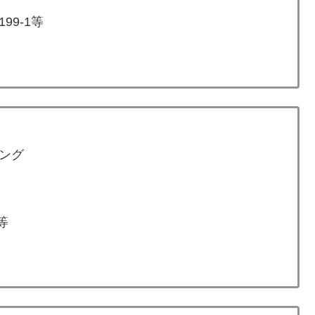
9-1等
ング
等