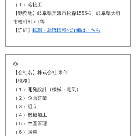
（１）溶接工
【勤務地】岐阜県美濃市松森1555-1、岐阜県大垣
市桧町817-1等
【詳細】
転職・就職情報の詳細はこちら
⑨
【会社名】株式会社 東伸
【職務】
（１）開発設計（機械・電気）
（２）企画営業
（３）組立
（４）機械加工
（５）生産管理
（６）購買