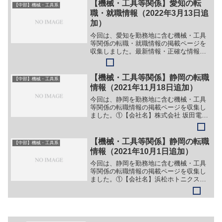
卒］＞＞（１）営業＞＞（２）事務＞＞
【機械・工具等関係】愛知の転
【中部】機械・工具系
（３）プラント管理［キャリ...
職・就職情報（2022年3月13日追
加）
今回は、愛知を勤務地に含む機械・工具
等関係の転職・就職情報の掲載ページを
収集しました。最新情報・正確な情報は
企業サイトでご確認ください。①【会社
名】株式会社パロマ【職務】［新卒］＞
＞別企業のサイトに情報が掲載されてい
【機械・工具等関係】静岡の転職
【中部】機械・工具系
るため、詳細は省略。［キ...
情報（2021年11月18日追加）
今回は、静岡を勤務地に含む機械・工具
等関係の転職情報の掲載ページを収集し
ました。①【会社名】株式会社 坂田電気
工業所【職務】（１）電気・通信・空調
設備事業【勤務地】静岡県浜松市、湖西
市等【詳細】転職・就職情報の詳細はこ
【機械・工具等関係】静岡の転職
【中部】機械・工具系
ちら②【会社名】千曲精...
情報（2021年10月1日追加）
今回は、静岡を勤務地に含む機械・工具
等関係の転職情報の掲載ページを収集し
ました。①【会社名】浜松ホトニクス株
式会社【職務】（１）研究所の施設管理
業務【勤務地】静岡県浜松市西区呉松町
1820番地等【詳細】転職・就職情報の詳
細はこちら②【会社名...