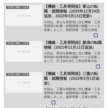
【機械・工具等関係】富山の転
【中部】機械・工具系
職・就職情報（2020年12月24日
追加、2022年3月13日更新）
今回は、富山を勤務地に含む機械・工具
等関係の転職・就職情報の掲載ページを
収集しました。最新情報・正確な情報は
企業サイトでご確認ください。①【会社
名】株式会社 リョーシン【職務】［新
卒］＞＞（１）設計スタッフ（技術）＞
【機械・工具等関係】新潟の転職
【中部】機械・工具系
＞（２）設計スタッフ（設...
情報（2021年12月11日追加）
今回は、新潟を勤務地に含む機械・工具
等関係の転職情報の掲載ページを収集し
ました。①【会社名】三井化学株式会社
【職務】別企業のサイトに情報が掲載さ
れているため、詳細は省略。【勤務地】
新潟等【詳細】転職・就職情報の詳細は
【機械・工具等関係】三重の転
【中部】機械・工具系
こちら②【会社名】株式会...
職・就職情報（2022年2月1日追
加）
今回は、三重を勤務地に含む機械・工具
等関係の転職・就職情報の掲載ページを
収集しました。最新情報・正確な情報は
企業サイトでご確認ください。①【会社
名】株式会社リーテック【職務】［新