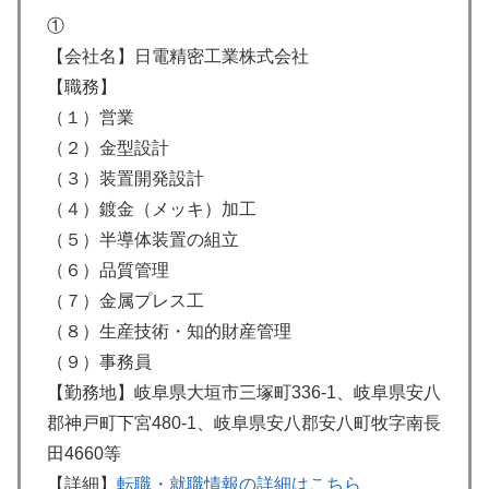
①
【会社名】日電精密工業株式会社
【職務】
（１）営業
（２）金型設計
（３）装置開発設計
（４）鍍金（メッキ）加工
（５）半導体装置の組立
（６）品質管理
（７）金属プレス工
（８）生産技術・知的財産管理
（９）事務員
【勤務地】岐阜県大垣市三塚町336-1、岐阜県安八
郡神戸町下宮480-1、岐阜県安八郡安八町牧字南長
田4660等
【詳細】
転職・就職情報の詳細はこちら