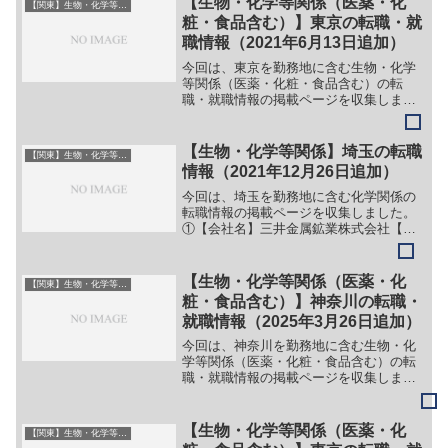
【生物・化学等関係（医薬・化
【関東】生物・化学等系（医薬・化粧・食品含む）
（１）事業開発系オープ...
粧・食品含む）】東京の転職・就
職情報（2021年6月13日追加）
今回は、東京を勤務地に含む生物・化学
等関係（医薬・化粧・食品含む）の転
職・就職情報の掲載ページを収集しまし
た。最新情報・正確な情報は企業サイト
でご確認ください。①【会社名】大塚製
薬株式会社【職務】別企業のサイトに情
【生物・化学等関係】埼玉の転職
【関東】生物・化学等系（医薬・化粧・食品含む）
報が掲載されているため、詳...
情報（2021年12月26日追加）
今回は、埼玉を勤務地に含む化学関係の
転職情報の掲載ページを収集しました。
①【会社名】三井金属鉱業株式会社【職
務】（１）企画・マーケティング（２）
研究開発（３）事業開発（４）マーケテ
ィング・営業（５）企画開発（６）営業
【生物・化学等関係（医薬・化
【関東】生物・化学等系（医薬・化粧・食品含む）
部（７）経理（８）技術営...
粧・食品含む）】神奈川の転職・
就職情報（2025年3月26日追加）
今回は、神奈川を勤務地に含む生物・化
学等関係（医薬・化粧・食品含む）の転
職・就職情報の掲載ページを収集しまし
た。最新情報・正確な情報は企業サイト
でご確認ください。①【会社名】株式会
社レゾナック・ホールディングス【職
【生物・化学等関係（医薬・化
【関東】生物・化学等系（医薬・化粧・食品含む）
務】［キャリア・中途］＞＞...