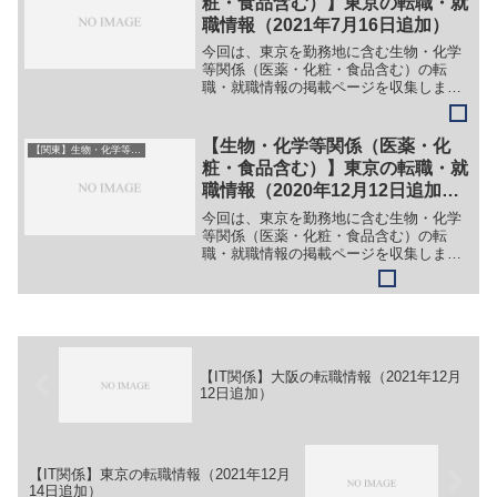
粧・食品含む）】東京の転職・就
職情報（2021年7月16日追加）
今回は、東京を勤務地に含む生物・化学
等関係（医薬・化粧・食品含む）の転
職・就職情報の掲載ページを収集しまし
た。最新情報・正確な情報は企業サイト
でご確認ください。①【会社名】株式会
社ビー・エム・エル【職務】（１）検査
【生物・化学等関係（医薬・化
【関東】生物・化学等系（医薬・化粧・食品含む）
職【勤務地】東京等【詳細】...
粧・食品含む）】東京の転職・就
職情報（2020年12月12日追加、
2022年2月27日更新）
今回は、東京を勤務地に含む生物・化学
等関係（医薬・化粧・食品含む）の転
職・就職情報の掲載ページを収集しまし
た。最新情報・正確な情報は企業サイト
でご確認ください。①【会社名】株式会
社 三菱ケミカルリサーチ【職務】［キ
ャリア・中途］（1）特許調...
【IT関係】大阪の転職情報（2021年12月
12日追加）
【IT関係】東京の転職情報（2021年12月
14日追加）