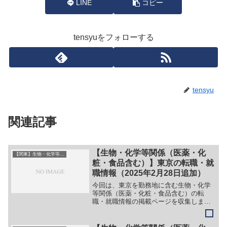
LINE
コピー
tensyuをフォローする
tensyu
関連記事
【生物・化学等関係（医薬・化
【関東】生物・化学等系（医薬・化粧・食品含む）
粧・食品含む）】東京の転職・就
職情報（2025年2月28日追加）
今回は、東京を勤務地に含む生物・化学
等関係（医薬・化粧・食品含む）の転
職・就職情報の掲載ページを収集しまし
た。最新情報・正確な情報は企業サイト
でご確認ください。①【会社名】株式会
社 digzyme【職務】［正社員］＞＞