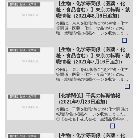
県（日立市）等【詳細】転職・就職情報
【生物・化学等関係（医薬・化
【関東】生物・化学等系（医薬・化粧・食品含む）
の詳細はこちら②【会社...
粧・食品含む）】東京の転職・就
職情報（2021年8月6日追加）
今回は、東京を勤務地に含む生物・化学
等関係（医薬・化粧・食品含む）の転
職・就職情報の掲載ページを収集しまし
た。最新情報・正確な情報は企業サイト
でご確認ください。①【会社名】新日本
油脂工業株式会社【職務】（１）製造職
【生物・化学等関係（医薬・化
【関東】生物・化学等系（医薬・化粧・食品含む）
（２）営業職（３）技術職（...
粧・食品含む）】東京の転職・就
職情報（2021年7月16日追加）
今回は、東京を勤務地に含む生物・化学
等関係（医薬・化粧・食品含む）の転
職・就職情報の掲載ページを収集しまし
た。最新情報・正確な情報は企業サイト
でご確認ください。①【会社名】株式会
社ビー・エム・エル【職務】（１）検査
【化学関係】千葉の転職情報
【関東】生物・化学等系（医薬・化粧・食品含む）
職【勤務地】東京等【詳細】...
（2021年9月23日追加）
今回は、千葉を勤務地に含む化学関係の
転職情報の掲載ページを収集しました。
①【会社名】株式会社 生活品質科学研
究所【職務】（１）検査補助【勤務地】
千葉市美浜区等【詳細】転職・就職情報
の詳細はこちら②【会社名】三井化学株
【生物・化学等関係（医薬・化
【関東】生物・化学等系（医薬・化粧・食品含む）