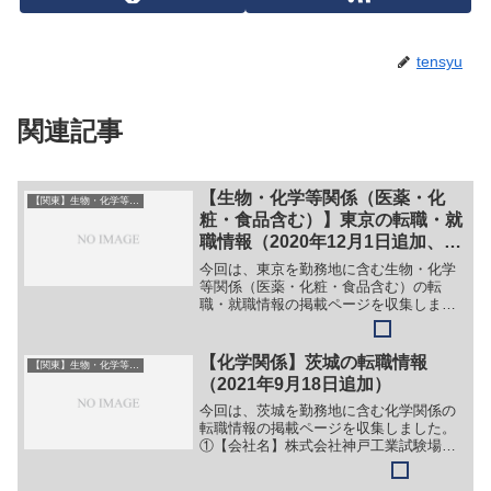
tensyu
関連記事
【生物・化学等関係（医薬・化
【関東】生物・化学等系（医薬・化粧・食品含む）
粧・食品含む）】東京の転職・就
職情報（2020年12月1日追加、
2022年2月13日更新）
今回は、東京を勤務地に含む生物・化学
等関係（医薬・化粧・食品含む）の転
職・就職情報の掲載ページを収集しまし
た。最新情報・正確な情報は企業サイト
でご確認ください。①【会社名】日油株
式会社【職務】［新卒］＞＞（１）「ス
【化学関係】茨城の転職情報
【関東】生物・化学等系（医薬・化粧・食品含む）
タッフ職・営業職」営業、経...
（2021年9月18日追加）
今回は、茨城を勤務地に含む化学関係の
転職情報の掲載ページを収集しました。
①【会社名】株式会社神戸工業試験場
【職務】（１）各種工業材料の試験評価
（ 材料試験・疲労試験 ）【勤務地】茨城