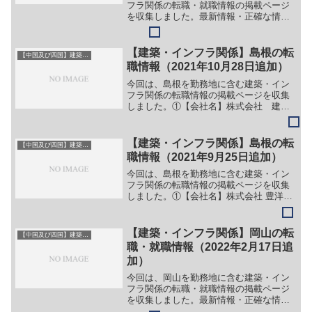
フラ関係の転職・就職情報の掲載ページ
を収集しました。最新情報・正確な情報
は企業サイトでご確認ください。①【会
社名】伸共木材協同組合【職務】（１）
林業作業員【勤務地】島根県益田市等
【建築・インフラ関係】島根の転
【中国及び四国】建築・インフラ系
【詳細】転職・就職情報の詳...
職情報（2021年10月28日追加）
今回は、島根を勤務地に含む建築・イン
フラ関係の転職情報の掲載ページを収集
しました。①【会社名】株式会社 建新
化工【職務】（１）建築塗装・防水工事
の現場作業及び現場管理【勤務地】島根
等【詳細】転職・就職情報の詳細はこち
【建築・インフラ関係】島根の転
【中国及び四国】建築・インフラ系
ら②【会社名】有限会社 ...
職情報（2021年9月25日追加）
今回は、島根を勤務地に含む建築・イン
フラ関係の転職情報の掲載ページを収集
しました。①【会社名】株式会社 豊洋
【職務】（１）建築技術者（２）土木技
術者（３）設計技術者（４）建築物件営
業職【勤務地】松江市西川津町２１０８
【建築・インフラ関係】岡山の転
【中国及び四国】建築・インフラ系
番地３等【詳細】転職・就...
職・就職情報（2022年2月17日追
加）
今回は、岡山を勤務地に含む建築・イン
フラ関係の転職・就職情報の掲載ページ
を収集しました。最新情報・正確な情報
は企業サイトでご確認ください。①【会