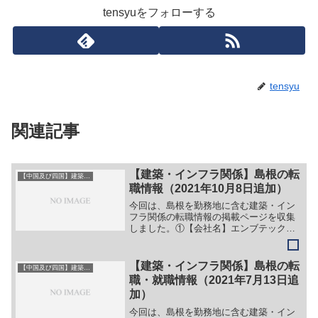
tensyuをフォローする
tensyu
関連記事
【建築・インフラ関係】島根の転
【中国及び四国】建築・インフラ系
職情報（2021年10月8日追加）
今回は、島根を勤務地に含む建築・イン
フラ関係の転職情報の掲載ページを収集
しました。①【会社名】エンブテック株
式会社【職務】（１）鳶工、鍛冶工、機
械工【勤務地】松江等【詳細】転職・就
職情報の詳細はこちら②【会社名】北陽
【建築・インフラ関係】島根の転
【中国及び四国】建築・インフラ系
技建株式会社【職務】（１...
職・就職情報（2021年7月13日追
加）
今回は、島根を勤務地に含む建築・イン