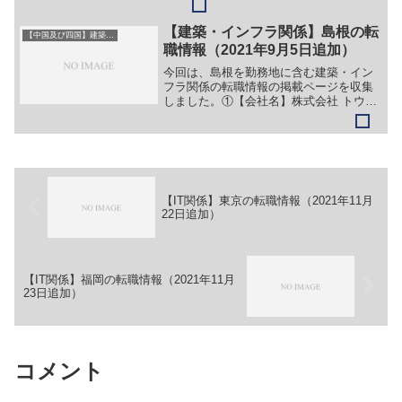
社名】中電技術コンサルタント株式会社
【職務】［キャリア・中途］＞＞（１）
【建築・インフラ関係】島根の転
【中国及び四国】建築・インフラ系
河川・ダム・砂防・水力発...
職情報（2021年9月5日追加）
今回は、島根を勤務地に含む建築・イン
フラ関係の転職情報の掲載ページを収集
しました。①【会社名】株式会社 トウケ
ン【職務】（１）土木作業員（２）現場
監督(管理)【勤務地】東出雲町、安来・松
江市内等【詳細】転職・就職情報の詳細
はこちら②【会社名...
【IT関係】東京の転職情報（2021年11月
22日追加）
【IT関係】福岡の転職情報（2021年11月
23日追加）
コメント