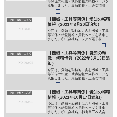
等関係の転職・就職情報の掲載ページを
収集しました。最新情報・正確な情報は
企業サイトでご確認ください。①【会社
名】株式会社リーテック【職務】［新
卒］＞＞（１）営業＞＞（２）事務＞＞
【機械・工具等関係】愛知の転職
【中部】機械・工具系
（３）プラント管理［キャリ...
情報（2021年8月30日追加）
今回は、愛知を勤務地に含む機械・工具
等関係の転職情報の掲載ページを収集し
ました。①【会社名】フクダ電子株式会
社【職務】（１）営業（２）フィールド
サービスエンジニア【勤務地】名古屋
市、岡崎市等【詳細】転職・就職情報の
【機械・工具等関係】愛知の転
【中部】機械・工具系
詳細はこちら②【会社名】東...
職・就職情報（2022年3月13日追
加）
今回は、愛知を勤務地に含む機械・工具
等関係の転職・就職情報の掲載ページを
収集しました。最新情報・正確な情報は
企業サイトでご確認ください。①【会社
名】株式会社パロマ【職務】［新卒］＞
＞別企業のサイトに情報が掲載されてい
【機械・工具等関係】愛知の転職
【中部】機械・工具系
るため、詳細は省略。［キ...
情報（2021年10月17日追加）
今回は、愛知を勤務地に含む機械・工具
等関係の転職情報の掲載ページを収集し
ました。①【会社名】杉山重工株式会社
【職務】（１）営業技術（２）機械設計