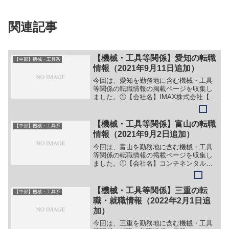
関連記事
【機械・工具等関係】愛知の転職
【中部】機械・工具系
情報（2021年9月11日追加）
今回は、愛知を勤務地に含む機械・工具
等関係の転職情報の掲載ページを収集し
ました。①【会社名】IMAX株式会社【職
務】（１）製造業務（２）プログラミン
グ（３）設計業務【勤務地】愛知県名古
屋市南区塩屋町3-13等【詳細】転職・就
【機械・工具等関係】富山の転職
【中部】機械・工具系
職情報の詳細はこ...
情報（2021年9月2日追加）
今回は、富山を勤務地に含む機械・工具
等関係の転職情報の掲載ページを収集し
ました。①【会社名】コンチネンタル株
式会社【職務】（１）ＮＣ機械オペレー
ター（２）溶接工（３）展開・プログラ
ム【勤務地】富山県富山市水橋沖172番地
【機械・工具等関係】三重の転
【中部】機械・工具系
等【詳細】転職・就職...
職・就職情報（2022年2月1日追
加）
今回は、三重を勤務地に含む機械・工具