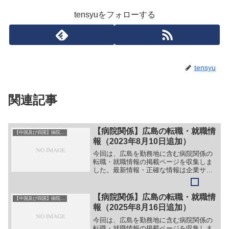
tensyuをフォローする
tensyu
関連記事
【病院関係】広島の転職・就職情
【中国及び四国】病院関係
報（2023年8月10日追加）
今回は、広島を勤務地に含む病院関係の
転職・就職情報の掲載ページを収集しま
した。最新情報・正確な情報は企業サイ
トでご確認ください。①【会社名】広島
医療生活協同組合 広島共立病院【職務】
［新卒］＞＞（１）看護師＞＞（２）薬
【病院関係】広島の転職・就職情
【中国及び四国】病院関係
剤師＞＞（３）理学療法...
報（2025年8月16日追加）
今回は、広島を勤務地に含む病院関係の
転職・就職情報の掲載ページを収集しま