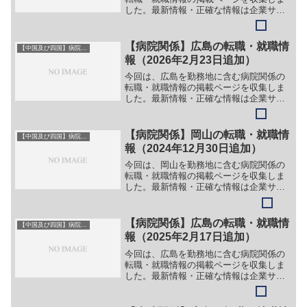
した。最新情報・正確な情報は企業サイ
トでご確認ください。①【会社名】 医療
法人社団 仁風会 青木病院【職務】
［正社員］＞＞（１）看護師＞＞（２）
【病院関係】広島の転職・就職情
【中国及び四国】病院関係
介護職員＞＞（３）薬剤師...
報（2026年2月23日追加）
今回は、広島を勤務地に含む病院関係の
転職・就職情報の掲載ページを収集しま
した。最新情報・正確な情報は企業サイ
トでご確認ください。①【会社名】秋本
クリニック【職務】＞＞（１）訪問看護
師＞＞（２）介護支援専門員【ガイド】
【病院関係】岡山の転職・就職情
【中国及び四国】病院関係
＞＞（１）下記リンク先ペ...
報（2024年12月30日追加）
今回は、岡山を勤務地に含む病院関係の
転職・就職情報の掲載ページを収集しま
した。最新情報・正確な情報は企業サイ
トでご確認ください。①【会社名】地方
独立行政法人 岡山市立総合医療センター
【職務】［既卒］＞＞（１）看護師＞＞
【病院関係】広島の転職・就職情
【中国及び四国】病院関係
（２）助産師＞＞（３）...
報（2025年2月17日追加）
今回は、広島を勤務地に含む病院関係の
転職・就職情報の掲載ページを収集しま
した。最新情報・正確な情報は企業サイ
トでご確認ください。①【会社名】広島
県厚生農業協同組合連合会 広島総合病院