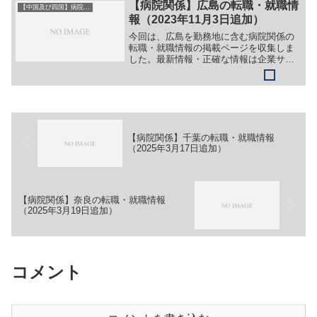
（JA広島総合病院）【職務】＞＞（１）
【病院関係】広島の転職・就職情
【中国及び四国】病院関係
医師（集中治療・救急...
報（2023年11月3日追加）
今回は、広島を勤務地に含む病院関係の
転職・就職情報の掲載ページを収集しま
した。最新情報・正確な情報は企業サイ
トでご確認ください。①【会社名】医療
法人社団 生和会 広島はくしま病院
【職務】［正社員］＞＞（１）医師＞＞
（２）看護師＞＞（３）臨床...
【病院関係】千葉の転職・就職情報
（2025年3月17日追加）
【病院関係】奈良の転職・就職情報
（2025年3月19日追加）
コメント