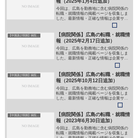
報（2025年1月4日追加）
今回は、広島を勤務地に含む病院関係の
転職・就職情報の掲載ページを収集しま
した。最新情報・正確な情報は企業サイ
トでご確認ください。①【会社名】独立
行政法人 国立病院機構 福山医療セン
ター【職務】［常勤］＞＞（１）医師
【病院関係】広島の転職・就職情
【中国及び四国】病院関係
（循環器内科）＞＞（２）医...
報（2025年2月17日追加）
今回は、広島を勤務地に含む病院関係の
転職・就職情報の掲載ページを収集しま
した。最新情報・正確な情報は企業サイ
トでご確認ください。①【会社名】広島
県厚生農業協同組合連合会 広島総合病院
（JA広島総合病院）【職務】＞＞（１）
【病院関係】広島の転職・就職情
【中国及び四国】病院関係
医師（集中治療・救急...
報（2025年10月12日追加）
今回は、広島を勤務地に含む病院関係の
転職・就職情報の掲載ページを収集しま
した。最新情報・正確な情報は企業サイ
トでご確認ください。①【会社名】社会
福祉法人 広島厚生事業協会 府中みく
まり病院【職務】［正社員］＞＞（１）
【病院関係】広島の転職・就職情
【中国及び四国】病院関係
看護師＞＞（２）准看護師...
報（2023年6月30日追加）
今回は、広島を勤務地に含む病院関係の
転職・就職情報の掲載ページを収集しま
した。最新情報・正確な情報は企業サイ