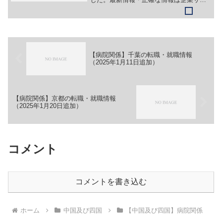
トでご確認ください。①【会社名】社会
医療法人 祥和会 脳神経センター 大
田記念病院【職務】［新卒］＞＞（１）
看護師＞＞（２）薬剤師＞...
【病院関係】千葉の転職・就職情報
（2025年1月11日追加）
【病院関係】京都の転職・就職情報
（2025年1月20日追加）
コメント
コメントを書き込む
ホーム
中国及び四国
【中国及び四国】病院関係