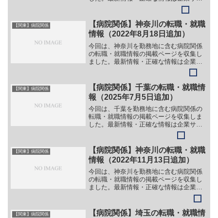
トでご確認ください。①【会社名】介護
付有料老人ホーム ウィズホスピタル千葉
白井【職務】［常勤・パート］＞＞
【病院関係】神奈川の転職・就職
【関東】病院関係
（１）ケアマネージャー＞＞...
情報（2022年8月18日追加）
今回は、神奈川を勤務地に含む病院関係
の転職・就職情報の掲載ページを収集し
ました。最新情報・正確な情報は企業サ
イトでご確認ください。①【会社名】湘
南厚木病院【職務】＞＞（１）医師（内
科(総合内科、腎臓、糖尿病、呼吸器、神
【病院関係】千葉の転職・就職情
【関東】病院関係
経)）＞＞（２）医師（...
報（2025年7月5日追加）
今回は、千葉を勤務地に含む病院関係の
転職・就職情報の掲載ページを収集しま
した。最新情報・正確な情報は企業サイ
トでご確認ください。①【会社名】 社会
福祉法人 旭福祉会 高齢者総合ケアセ
ンター やすらぎ園【職務】［新卒］＞
【病院関係】神奈川の転職・就職
【関東】病院関係
＞（１）介護職員＞＞（...
情報（2022年11月13日追加）
今回は、神奈川を勤務地に含む病院関係
の転職・就職情報の掲載ページを収集し
ました。最新情報・正確な情報は企業サ
イトでご確認ください。①【会社名】横
須賀市立うわまち病院【職務】＞＞
（１）医師（総合内科・総合診療センタ
【病院関係】埼玉の転職・就職情
【関東】病院関係