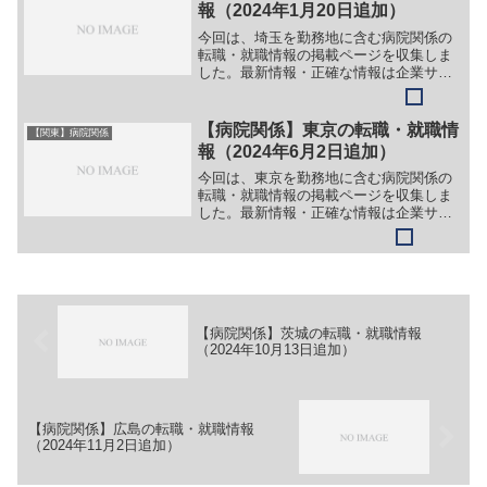
ー）＞＞（２）医師（呼吸器内...
報（2024年1月20日追加）
今回は、埼玉を勤務地に含む病院関係の
転職・就職情報の掲載ページを収集しま
した。最新情報・正確な情報は企業サイ
トでご確認ください。①【会社名】社会
医療法人 ジャパンメディカルアライア
ンス 東埼玉総合病院【職務】［新卒］
【病院関係】東京の転職・就職情
【関東】病院関係
＞＞（１）救急救命士＞＞...
報（2024年6月2日追加）
今回は、東京を勤務地に含む病院関係の
転職・就職情報の掲載ページを収集しま
した。最新情報・正確な情報は企業サイ
トでご確認ください。①【会社名】社会
福祉法人 仁生社 江戸川病院【職務】
＞＞（１）医師（内科（神経内科））＞
＞（２）医師（循環器内科...
【病院関係】茨城の転職・就職情報
（2024年10月13日追加）
【病院関係】広島の転職・就職情報
（2024年11月2日追加）