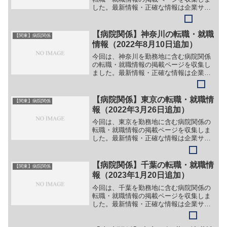
した。最新情報・正確な情報は企業サイ
トでご確認ください。①【会社名】稲城
市立病院【職務】＞＞（１）看護師＞＞
（２）助産師＞＞（３）臨床工学技士
【病院関係】神奈川の転職・就職
【関東】病院関係
［パート］＞＞（１）看護助...
情報（2022年8月10日追加）
今回は、神奈川を勤務地に含む病院関係
の転職・就職情報の掲載ページを収集し
ました。最新情報・正確な情報は企業サ
イトでご確認ください。①【会社名】独
立行政法人国立病院機構 久里浜医療セン
ター【職務】［常勤］＞＞（１）医師
【病院関係】東京の転職・就職情
【関東】病院関係
（精神科）＞＞（２）看護...
報（2022年3月26日追加）
今回は、東京を勤務地に含む病院関係の
転職・就職情報の掲載ページを収集しま
した。最新情報・正確な情報は企業サイ
トでご確認ください。①【会社名】社会
福祉法人 合掌苑【職務】［新卒・キャ
リア・中途］＞＞別企業のサイトに情報
【病院関係】千葉の転職・就職情
【関東】病院関係
が掲載されているため（リ...
報（2023年1月20日追加）
今回は、千葉を勤務地に含む病院関係の
転職・就職情報の掲載ページを収集しま
した。最新情報・正確な情報は企業サイ
トでご確認ください。①【会社名】千葉
市立青葉病院【職務】［常勤］＞＞