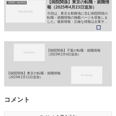
（１）看護師＞＞（２）助産師［会計年
【病院関係】東京の転職・就職情
【関東】病院関係
度任用職員］＞＞（１）薬剤師...
報（2025年4月23日追加）
今回は、東京を勤務地に含む病院関係の
転職・就職情報の掲載ページを収集しま
した。最新情報・正確な情報は企業サイ
トでご確認ください。①【会社名】地方
独立行政法人 東京都立病院機構 東京
都立広尾病院【職務】［常勤］＞＞
（１）医師（麻酔科）＞＞（２...
【病院関係】千葉の転職・就職情報
（2023年2月4日追加）
【病院関係】東京の転職・就職情報
（2023年2月11日追加）
コメント