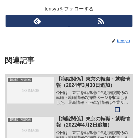
tensyuをフォローする
tensyu
関連記事
【病院関係】東京の転職・就職情
【関東】病院関係
報（2024年3月30日追加）
今回は、東京を勤務地に含む病院関係の
転職・就職情報の掲載ページを収集しま
した。最新情報・正確な情報は企業サイ
トでご確認ください。①【会社名】社会
福祉法人愛心会【職務】［正職員］＞＞
（１）看護スタッフ＞＞（２）介護スタ
【病院関係】東京の転職・就職情
【関東】病院関係
ッフ＞＞（３）事務スタッ...
報（2022年4月2日追加）
今回は、東京を勤務地に含む病院関係の
転職・就職情報の掲載ページを収集しま