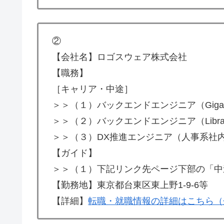
②
【会社名】ロゴスウェア株式会社
【職務】
［キャリア・中途］
＞＞（１）バックエンドエンジニア（Giga
＞＞（２）バックエンドエンジニア（Libra・
＞＞（３）DX推進エンジニア（人事系社
【ガイド】
＞＞（１）下記リンク先ページ下部の「中
【勤務地】東京都台東区東上野1-9-6等
【詳細】
転職・就職情報の詳細はこちら（