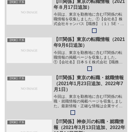
【IT関係】東京の転職情報（2021
【関東】IT系
年８月17日追加）
今回は、東京を勤務地に含むIT関係の転
職情報を収集しました。①【会社名】株
式会社キャンバス【職務】（１）SE・プ
ログラマー（２）ITエンジニア（３）イ
ンフラエンジニア（４）企画営業（５）
デジタルマーケティング【勤務地】港区
【IT関係】東京の転職情報（2021
【関東】IT系
赤坂9-5-26等...
年9月6日追加）
今回は、東京を勤務地に含むIT関係の転
職情報の掲載ページを収集しました。
①【会社名】日本ＳＥ株式会社【職務】
（１）システム基盤構築（２）システム
開発【勤務地】東京都新宿区西新宿2－7
－1等【詳細】転職・就職情報の詳細はこ
【IT関係】東京の転職・就職情報
【関東】IT系
ちら②【会社名】株式...
（2021年1月23日追加、2022年7
月1日）
今回は、東京を勤務地に含むIT関係の転
職・就職情報の掲載ページを収集しまし
た。最新情報・正確な情報は企業サイト
でご確認ください。①【会社名】株式会
社コンバージョン【職務】［新卒］＞＞
（１）システムエンジニア＞＞（２）サ
【IT関係】神奈川の転職・就職情
【関東】IT系
ーバーエンジニア（運用...
報（2021年3月13日追加、2022年