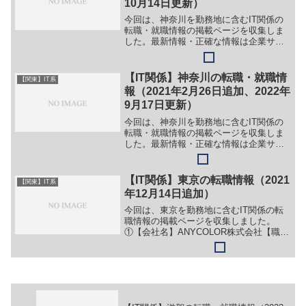
10月14日更新）
今回は、神奈川を勤務地に含むIT関係の
転職・就職情報の掲載ページを収集しま
した。最新情報・正確な情報は企業サイ
トでご確認ください。①【会社名】
CLINKS株式会社【職務】［新卒］＞＞
（１）ITエンジニア・プログラマ＞＞
【IT関係】神奈川の転職・就職情
【関東】IT系
（２）ソリューション営...
報（2021年2月26日追加、2022年
9月17日更新）
今回は、神奈川を勤務地に含むIT関係の
転職・就職情報の掲載ページを収集しま
した。最新情報・正確な情報は企業サイ
トでご確認ください。①【会社名】株式
会社ビット【職務】［新卒］＞＞（１）
システムエンジニア＞＞（２）プログラ
【IT関係】東京の転職情報（2021
【関東】IT系
マー［キャリア・中途］...
年12月14日追加）
今回は、東京を勤務地に含むIT関係の転
職情報の掲載ページを収集しました。
①【会社名】ANYCOLOR株式会社【職
務】（１）プランナー（２）クリエイタ
ー（３）ディレクター（４）営業（５）
タレントマネジメント（６）プロジェク
トマネジメント（７）...