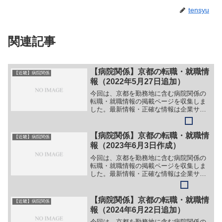
tensyu
関連記事
【病院関係】京都の転職・就職情
【近畿】病院関係
報（2022年5月27日追加）
今回は、京都を勤務地に含む病院関係の
転職・就職情報の掲載ページを収集しま
した。最新情報・正確な情報は企業サイ
トでご確認ください。①【会社名】京都
大学医学部附属病院【職務】＞＞（１）
病院事務職員［常勤］＞＞（１）看護師
【病院関係】京都の転職・就職情
【近畿】病院関係
［非常勤］＞＞（１）看護...
報（2023年6月3日作成）
今回は、京都を勤務地に含む病院関係の
転職・就職情報の掲載ページを収集しま
した。最新情報・正確な情報は企業サイ
トでご確認ください。①【会社名】のぞ
み鍼灸整骨院【職務】［正社員・アルバ
イト］＞＞（１）柔道整復師＞＞（２）
【病院関係】京都の転職・就職情
【近畿】病院関係
鍼灸師＞＞（３）あん摩マ...
報（2024年6月22日追加）
今回は、京都を勤務地に含む病院関係の