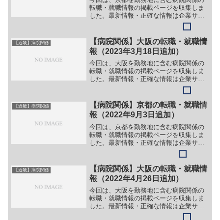
転職・就職情報の掲載ページを収集しま
した。最新情報・正確な情報は企業サイ
トでご確認ください。①【会社名】社会
福祉法人かなえ福祉会（かなえグルー
プ）【職務】＞＞（１）介護スタッフ
【病院関係】大阪の転職・就職情
【近畿】病院関係
【ガイド】＞＞（１）下記リン...
報（2023年3月18日追加）
今回は、大阪を勤務地に含む病院関係の
転職・就職情報の掲載ページを収集しま
した。最新情報・正確な情報は企業サイ
トでご確認ください。①【会社名】はぁ
とふるグループ【職務】［新卒］＞＞
（１）看護師＞＞（２）介護福祉士＞＞
【病院関係】京都の転職・就職情
【近畿】病院関係
（３）作業療法士＞＞（４）...
報（2022年9月3日追加）
今回は、京都を勤務地に含む病院関係の
転職・就職情報の掲載ページを収集しま
した。最新情報・正確な情報は企業サイ
トでご確認ください。①【会社名】医療
法人社団 蘇生会 蘇生会総合病院【職
務】［常勤］＞＞（１）医師（一般内
【病院関係】大阪の転職・就職情
【近畿】病院関係
科）＞＞（２）医師（呼吸器...
報（2022年4月26日追加）
今回は、大阪を勤務地に含む病院関係の
転職・就職情報の掲載ページを収集しま
した。最新情報・正確な情報は企業サイ
トでご確認ください。①【会社名】株式