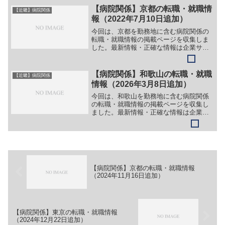
（１）医師（総合診療科）＞＞（２）医
【病院関係】京都の転職・就職情
【近畿】病院関係
師（内科）［新卒］＞＞（...
報（2022年7月10日追加）
今回は、京都を勤務地に含む病院関係の
転職・就職情報の掲載ページを収集しま
した。最新情報・正確な情報は企業サイ
トでご確認ください。①【会社名】大西
皮フ科形成外科医院【職務】［常勤］＞
＞（１）医師［非常勤］＞＞（１）医師
【病院関係】和歌山の転職・就職
【近畿】病院関係
［正社員］＞＞（１）看護...
情報（2026年3月8日追加）
今回は、和歌山を勤務地に含む病院関係
の転職・就職情報の掲載ページを収集し
ました。最新情報・正確な情報は企業サ
イトでご確認ください。①【会社名】医
療法人 博文会 児玉病院【職務】［常
勤］＞＞（１）看護師【ガイド】＞＞
（１）下記リンク先ページ上...
【病院関係】京都の転職・就職情報
（2024年11月16日追加）
【病院関係】東京の転職・就職情報
（2024年12月22日追加）