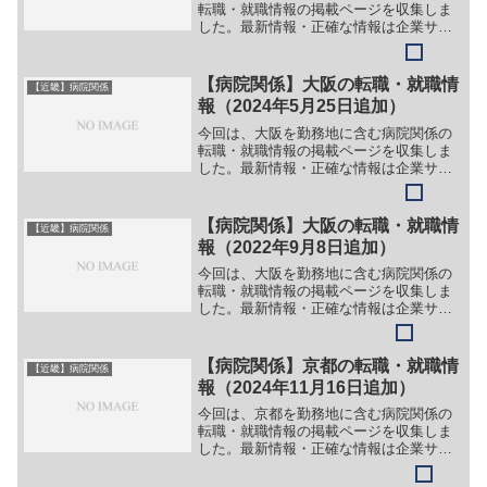
転職・就職情報の掲載ページを収集しま
した。最新情報・正確な情報は企業サイ
トでご確認ください。①【会社名】社会
福祉法人 希望会【職務】［正社員］＞
＞（１）看護師＞＞（２）介護職員＞＞
【病院関係】大阪の転職・就職情
【近畿】病院関係
（３）介護支援専門員（施...
報（2024年5月25日追加）
今回は、大阪を勤務地に含む病院関係の
転職・就職情報の掲載ページを収集しま
した。最新情報・正確な情報は企業サイ
トでご確認ください。①【会社名】医療
法人 孟仁会 摂南総合病院【職務】
［常勤］＞＞（１）医師（内科）＞＞
【病院関係】大阪の転職・就職情
【近畿】病院関係
（２）看護師＞＞（３）准看護...
報（2022年9月8日追加）
今回は、大阪を勤務地に含む病院関係の
転職・就職情報の掲載ページを収集しま
した。最新情報・正確な情報は企業サイ
トでご確認ください。①【会社名】国立
研究開発法人 国立循環器病研究センタ
ー【職務】［常勤］＞＞（１）医師（遺
【病院関係】京都の転職・就職情
【近畿】病院関係
伝情報管理室長）＞＞（２...
報（2024年11月16日追加）
今回は、京都を勤務地に含む病院関係の
転職・就職情報の掲載ページを収集しま
した。最新情報・正確な情報は企業サイ
トでご確認ください。①【会社名】医療
法人 恵仁会 なぎ辻病院【職務】＞＞