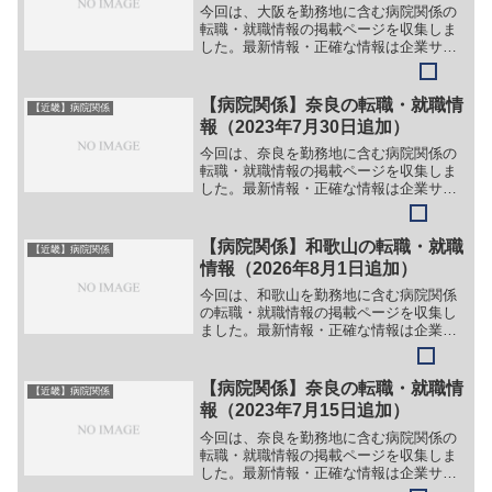
今回は、大阪を勤務地に含む病院関係の
転職・就職情報の掲載ページを収集しま
した。最新情報・正確な情報は企業サイ
トでご確認ください。①【会社名】野田
阪神駅前いまい皮フ科小児皮フ科アレル
ギー科【職務】［キャリア・中途］＞＞
【病院関係】奈良の転職・就職情
【近畿】病院関係
（１）医療事務【ガイド】...
報（2023年7月30日追加）
今回は、奈良を勤務地に含む病院関係の
転職・就職情報の掲載ページを収集しま
した。最新情報・正確な情報は企業サイ
トでご確認ください。①【会社名】近畿
大学奈良病院【職務】［契約職員］＞＞
（１）事務職員［パート］＞＞（１）看
【病院関係】和歌山の転職・就職
【近畿】病院関係
護助手（看護補助員）＞＞...
情報（2026年8月1日追加）
今回は、和歌山を勤務地に含む病院関係
の転職・就職情報の掲載ページを収集し
ました。最新情報・正確な情報は企業サ
イトでご確認ください。①【会社名】ひ
だか病院【職務】＞＞（１）医師（腎臓
内科）＞＞（２）医師（救急科）［正職
【病院関係】奈良の転職・就職情
【近畿】病院関係
員］＞＞（１）精神保健福...
報（2023年7月15日追加）
今回は、奈良を勤務地に含む病院関係の
転職・就職情報の掲載ページを収集しま
した。最新情報・正確な情報は企業サイ
トでご確認ください。①【会社名】医療