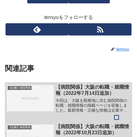
tensyuをフォローする
tensyu
関連記事
【病院関係】大阪の転職・就職情
【近畿】病院関係
報（2022年7月14日追加）
今回は、大阪を勤務地に含む病院関係の
転職・就職情報の掲載ページを収集しま
した。最新情報・正確な情報は企業サイ
トでご確認ください。①【会社名】社会
医療法人 協和会 北大阪病院【職務】
［新卒］＞＞（１）看護師＞＞（２）薬
【病院関係】大阪の転職・就職情
【近畿】病院関係
剤師＞＞（３）理学療法士...
報（2022年10月23日追加）