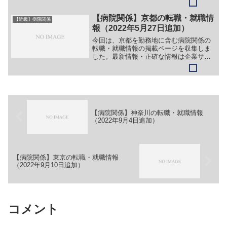
法人 友紘会 奈良友紘会病院【職務】
［常勤］＞＞（１）医師（内科）＞＞
【病院関係】京都の転職・就職情
【近畿】病院関係
（２）薬剤師＞＞（３）社会...
報（2022年5月27日追加）
今回は、京都を勤務地に含む病院関係の
転職・就職情報の掲載ページを収集しま
した。最新情報・正確な情報は企業サイ
トでご確認ください。①【会社名】京都
大学医学部附属病院【職務】＞＞（１）
病院事務職員［常勤］＞＞（１）看護師
［非常勤］＞＞（１）看護...
【病院関係】神奈川の転職・就職情報
（2022年9月4日追加）
【病院関係】東京の転職・就職情報
（2022年9月10日追加）
コメント