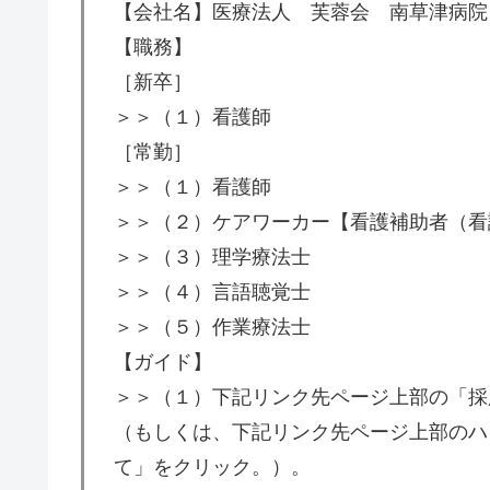
【会社名】医療法人 芙蓉会 南草津病院
【職務】
［新卒］
＞＞（１）看護師
［常勤］
＞＞（１）看護師
＞＞（２）ケアワーカー【看護補助者（看
＞＞（３）理学療法士
＞＞（４）言語聴覚士
＞＞（５）作業療法士
【ガイド】
＞＞（１）下記リンク先ページ上部の「採
（もしくは、下記リンク先ページ上部のハ
て」をクリック。）。