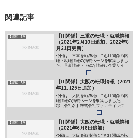
関連記事
【IT関係】三重の転職・就職情報
【近畿】IT系
（2021年2月10日追加、2022年8
月21日更新）
今回は、三重を勤務地に含むIT関係の転
職・就職情報の掲載ページを収集しまし
た。最新情報・正確な情報は企業サイト
でご確認ください。①【会社名】花ひろ
ばオンライン株式会社【職務】［正社
員］＞＞（１）システムエンジニア＞＞
【IT関係】大阪の転職情報（2021
【近畿】IT系
（２）プログラマー＞＞（...
年11月25日追加）
今回は、大阪を勤務地に含むIT関係の転
職情報の掲載ページを収集しました。
①【会社名】株式会社ファナティック
【職務】（１）ソリューション営業職
【勤務地】大阪市中央区瓦町2丁目3-10等
【詳細】転職・就職情報の詳細はこちら
【IT関係】大阪の転職・就職情報
【近畿】IT系
②【会社名】株式会社ア...
（2021年6月6日追加）
今回は、大阪を勤務地に含むIT関係の転