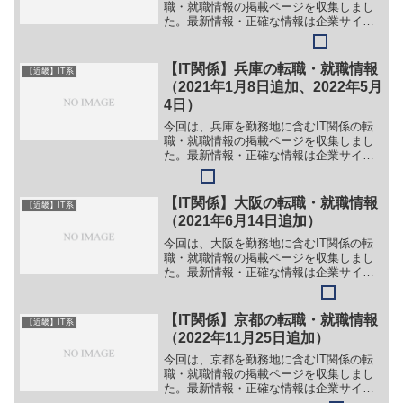
職・就職情報の掲載ページを収集しまし
た。最新情報・正確な情報は企業サイト
でご確認ください。①【会社名】日本電
信電話株式会社【職務】（１）情報・通
信技術に関わる研究・開発職【勤務地】
【IT関係】兵庫の転職・就職情報
【近畿】IT系
京阪奈等【詳細】転職・...
（2021年1月8日追加、2022年5月
4日）
今回は、兵庫を勤務地に含むIT関係の転
職・就職情報の掲載ページを収集しまし
た。最新情報・正確な情報は企業サイト
でご確認ください。①【会社名】シティ
ネットホールディングス株式会社【職
務】［キャリア・中途］＞＞（１）社内
【IT関係】大阪の転職・就職情報
【近畿】IT系
SE（アシスタント）【勤...
（2021年6月14日追加）
今回は、大阪を勤務地に含むIT関係の転
職・就職情報の掲載ページを収集しまし
た。最新情報・正確な情報は企業サイト
でご確認ください。①【会社名】スキル
システムズ株式会社【職務】（１）シス
テムエンジニア【勤務地】大阪市東淀川
【IT関係】京都の転職・就職情報
【近畿】IT系
区東中島1-17-26...
（2022年11月25日追加）
今回は、京都を勤務地に含むIT関係の転
職・就職情報の掲載ページを収集しまし
た。最新情報・正確な情報は企業サイト
でご確認ください。①【会社名】株式会