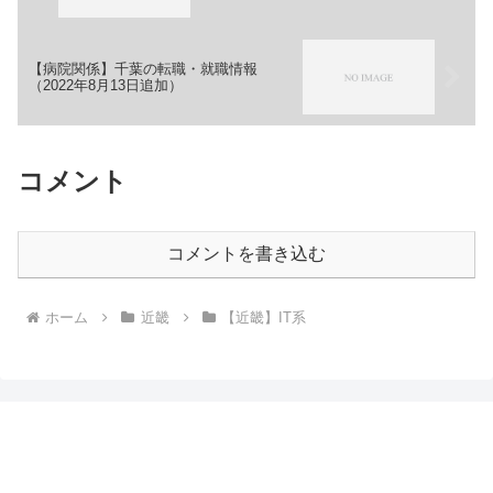
【病院関係】千葉の転職・就職情報
（2022年8月13日追加）
コメント
コメントを書き込む
ホーム
近畿
【近畿】IT系
転職・就職情報まとめブログ-てんしゅうインフ
ォ-