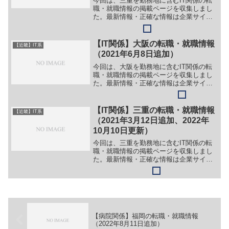
今回は、三重を勤務地に含むIT関係の転
職・就職情報の掲載ページを収集しまし
た。最新情報・正確な情報は企業サイト
でご確認ください。①【会社名】花ひろ
ばオンライン株式会社【職務】［正社
員］＞＞（１）システムエンジニア＞＞
【IT関係】大阪の転職・就職情報
【近畿】IT系
（２）プログラマー＞＞（...
（2021年6月8日追加）
今回は、大阪を勤務地に含むIT関係の転
職・就職情報の掲載ページを収集しまし
た。最新情報・正確な情報は企業サイト
でご確認ください。①【会社名】梅田電
機株式会社【職務】（１）IoT / ICTシス
テム開発（２）画像処理システム開発
【IT関係】三重の転職・就職情報
【近畿】IT系
（３）組込み ...
（2021年3月12日追加、2022年
10月10日更新）
今回は、三重を勤務地に含むIT関係の転
職・就職情報の掲載ページを収集しまし
た。最新情報・正確な情報は企業サイト
でご確認ください。①【会社名】株式会
社ディグリー【職務】＞＞IT関係の求人
は募集休止中。［正社員］＞＞（１）電
気設計部門＞＞（２）...
【病院関係】福岡の転職・就職情報
（2022年8月11日追加）