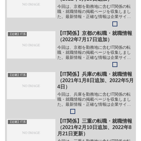
今回は、京都を勤務地に含むIT関係の転
職・就職情報の掲載ページを収集しまし
た。最新情報・正確な情報は企業サイト
でご確認ください。①【会社名】公益財
団法人 京都大学iPS細胞研究財団【職
務】［常勤］＞＞（１）細胞調製施設
【IT関係】京都の転職・就職情報
【近畿】IT系
製造部 IT担当職員...
（2022年7月17日追加）
今回は、京都を勤務地に含むIT関係の転
職・就職情報の掲載ページを収集しまし
た。最新情報・正確な情報は企業サイト
でご確認ください。①【会社名】株式会
社ゼネック【職務】［新卒］＞＞（１）
マーケティング営業＞＞（２）ITエンジ
【IT関係】兵庫の転職・就職情報
【近畿】IT系
ニア＞＞（３）IoT...
（2021年1月8日追加、2022年5月
4日）
今回は、兵庫を勤務地に含むIT関係の転
職・就職情報の掲載ページを収集しまし
た。最新情報・正確な情報は企業サイト
でご確認ください。①【会社名】シティ
ネットホールディングス株式会社【職
務】［キャリア・中途］＞＞（１）社内
【IT関係】三重の転職・就職情報
【近畿】IT系
SE（アシスタント）【勤...
（2021年2月10日追加、2022年8
月21日更新）