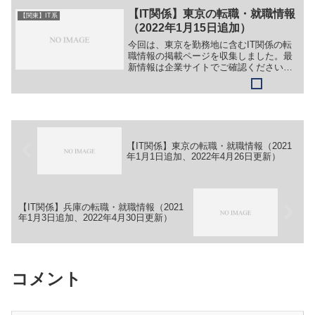
Webエンジニア＞＞（２）マーケティン
【IT関係】東京の転職・就職情報
【関東】IT系
グ / カスタ...
（2022年1月15日追加）
今回は、東京を勤務地に含むIT関係の転
職情報の掲載ページを収集しました。最
新情報は企業サイトでご確認ください。
①【会社名】株式会社 東日本計算センタ
ー【職務】［新卒］＞＞（１）（技術
系）システムエンジニア＞＞（２）（営
業系）セールスエンジニ...
【IT関係】東京の転職・就職情報（2021
年1月1日追加、2022年4月26日更新）
【IT関係】兵庫の転職・就職情報（2021
年1月3日追加、2022年4月30日更新）
コメント