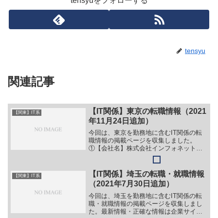
tensyuをフォローする
tensyu
関連記事
【IT関係】東京の転職情報（2021
【関東】IT系
年11月24日追加）
今回は、東京を勤務地に含むIT関係の転
職情報の掲載ページを収集しました。
①【会社名】株式会社インフォネット
【職務】（１）WEBディレクター（２）
ネットワークエンジニア（３）PMディレ
クター(WEB)（４）WEBプログラマー
【IT関係】埼玉の転職・就職情報
【関東】IT系
（５）システムエン...
（2021年7月30日追加）
今回は、埼玉を勤務地に含むIT関係の転
職・就職情報の掲載ページを収集しまし
た。最新情報・正確な情報は企業サイト