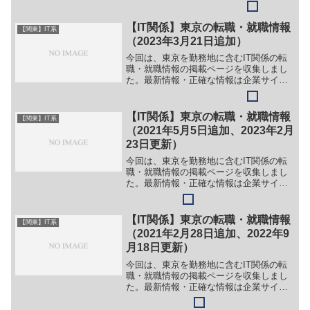
でご確認ください。①【会社名】株式会
社B・P・S【職務】（１）システムエン
ジニア（２）プログラマー（３）インフ
【IT関係】東京の転職・就職情報
【関東】IT系
ラ系エンジニア【勤務...
（2023年3月21日追加）
今回は、東京を勤務地に含むIT関係の転
職・就職情報の掲載ページを収集しまし
た。最新情報・正確な情報は企業サイト
でご確認ください。①【会社名】ライソ
ン株式会社【職務】［新卒・第二新卒］
＞＞（１）WEBシステム＞＞（２）業務
【IT関係】東京の転職・就職情報
【関東】IT系
系システム開発＞＞（...
（2021年5月5日追加、2023年2月
23日更新）
今回は、東京を勤務地に含むIT関係の転
職・就職情報の掲載ページを収集しまし
た。最新情報・正確な情報は企業サイト
でご確認ください。①【会社名】株式会
社メディックメディア【職務】［新卒］
＞＞（１）編集（一般）＞＞（２）編集
【IT関係】東京の転職・就職情報
【関東】IT系
（医学部）＞＞（３）イ...
（2021年2月28日追加、2022年9
月18日更新）
今回は、東京を勤務地に含むIT関係の転
職・就職情報の掲載ページを収集しまし
た。最新情報・正確な情報は企業サイト
でご確認ください。①【会社名】株式会
社FUTUREWOODS【職務】＞＞（１）