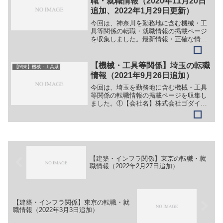
職・就職情報（2020年11月20日
追加、2022年1月29日更新）
今回は、神奈川を勤務地に含む機械・工
具等関係の転職・就職情報の掲載ページ
を収集しました。最新情報・正確な情報
は企業サイトでご確認ください。①【会
社名】三菱重工業株式会社【職務】［キ
ャリア・中途］＞＞（１）電化新製品創
【機械・工具等関係】埼玉の転職
【関東】機械・工具系
出のための各種技術開発、...
情報（2021年9月26日追加）
今回は、埼玉を勤務地に含む機械・工具
等関係の転職情報の掲載ページを収集し
ました。①【会社名】株式会社ゴダイエ
ンジニアリング【職務】（１）機械設計
（２）電気回路設計（３）制御盤組立
（４）製缶板金（５）営業技術【勤務
地】埼玉県川越市山田1461...
【建築・インフラ関係】東京の転職・就
職情報（2022年2月27日追加）
【建築・インフラ関係】東京の転職・就
職情報（2022年3月3日追加）