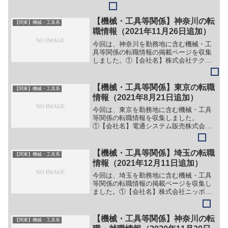
企業サイトでご確認ください。①【会社
名】AGC株式会社【職務】［キャリア・
中途］＞＞別企業のサイトに情報が掲載
【機械・工具等関係】神奈川の転
【関東】機械・工具系
されているため、詳細は...
職情報（2021年11月26日追加）
今回は、神奈川を勤務地に含む機械・工
具等関係の転職情報の掲載ページを収集
しました。①【会社名】株式会社テクノ
アソシエ【職務】（１）品質保証・品質
管理【勤務地】神奈川等【詳細】転職・
就職情報の詳細はこちら②【会社名】株
【機械・工具等関係】東京の転職
【関東】機械・工具系
式会社メディノス【職務】...
情報（2021年8月21日追加）
今回は、東京を勤務地に含む機械・工具
等関係の転職情報を収集しました。
①【会社名】電通システム販売株式会社
【職務】（１）ファシリティエンジニア
【勤務地】東京都新宿区住吉町1-20等
【詳細】転職・就職情報の詳細はこちら
【機械・工具等関係】埼玉の転職
【関東】機械・工具系
②【会社名】さくら構造株式...
情報（2021年12月11日追加）
今回は、埼玉を勤務地に含む機械・工具
等関係の転職情報の掲載ページを収集し
ました。①【会社名】株式会社ニッポー
【職務】（１）技術職（２）営業職【勤
務地】埼玉県川口市川口2-13-20等【詳
細】転職・就職情報の詳細はこちら
【機械・工具等関係】神奈川の転
【関東】機械・工具系
②【会社名】株式会社 ...