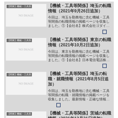
【機械・工具等関係】埼玉の転職
【関東】機械・工具系
情報（2021年9月26日追加）
今回は、埼玉を勤務地に含む機械・工具
等関係の転職情報の掲載ページを収集し
ました。①【会社名】株式会社ゴダイエ
ンジニアリング【職務】（１）機械設計
（２）電気回路設計（３）制御盤組立
（４）製缶板金（５）営業技術【勤務
【機械・工具等関係】東京の転職
【関東】機械・工具系
地】埼玉県川越市山田1461...
情報（2021年10月2日追加）
今回は、東京を勤務地に含む機械・工具
等関係の転職情報の掲載ページを収集し
ました。①【会社名】日本電信電話株式
会社NTT研究所【職務】（１）情報・通
信技術に関わる研究・開発職【勤務地】
品川等【詳細】転職・就職情報の詳細は
【機械・工具等関係】埼玉の転
【関東】機械・工具系
こちら②【会社名】株式...
職・就職情報（2021年8月5日追
加）
今回は、埼玉を勤務地に含む機械・工具
等関係の転職・就職情報の掲載ページを
収集しました。最新情報・正確な情報は
企業サイトでご確認ください。①【会社
名】日本光電工業株式会社【職務】
（１）医療機器のハードウェア開発
【機械・工具等関係】茨城の転職
【関東】機械・工具系
（２）営業職【勤務地】埼玉県所沢...