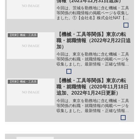
情報（2021年12月31日追加）
今回は、茨城を勤務地に含む機械・工具
等関係の転職情報の掲載ページを収集し
ました。①【会社名】株式会社NAT【職
務】（１）加速器に係る技術者（２）核
融合装置に係る技術者（３）研究施設に
おける実験支援技術者（制御・電気）・
【機械・工具等関係】東京の転
【関東】機械・工具系
エンジニア【勤務地】茨...
職・就職情報（2022年2月22日追
加）
今回は、東京を勤務地に含む機械・工具
等関係の転職・就職情報の掲載ページを
収集しました。最新情報・正確な情報は
企業サイトでご確認ください。①【会社
名】株式会社ファナティック【職務】
［新卒］＞＞（１）技術系総合職（製品
【機械・工具等関係】東京の転
【関東】機械・工具系
技術/生産技術/購買調達）...
職・就職情報（2020年11月18日
追加、2022年1月24日更新）
今回は、東京を勤務地に含む機械・工具
等関係の転職・就職情報の掲載ページを
収集しました。最新情報・正確な情報は
企業サイトでご確認ください。①【会社
名】エイブル株式会社【職務】［新卒・
キャリア・中途］＞＞（１）技術職（機
械設計､電気計装設計､製...