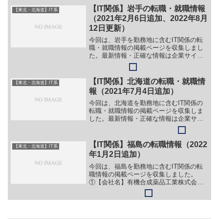
トマネージャー／プロジェクトリーダー
【IT関係】岩手の転職・就職情報
【東北・北海道】IT系
（３）システムエンジニア...
（2021年2月6日追加、2022年8月
12日更新）
今回は、岩手を勤務地に含むIT関係の転
職・就職情報の掲載ページを収集しまし
た。最新情報・正確な情報は企業サイト
でご確認ください。①【会社名】東京シ
ステムズ株式会社【職務】［新卒・キャ
リア・中途］＞＞（１）システムエンジ
【IT関係】北海道の転職・就職情
【東北・北海道】IT系
ニア＞＞（２）プログラ...
報（2021年7月4日追加）
今回は、北海道を勤務地に含むIT関係の
転職・就職情報の掲載ページを収集しま
した。最新情報・正確な情報は企業サイ
トでご確認ください。①【会社名】さく
らインターネット株式会社【職務】
（１）ソフトウェア開発エンジニア
【IT関係】福島の転職情報（2022
【東北・北海道】IT系
（２）サービスネットワークエン...
年1月2日追加）
今回は、福島を勤務地に含むIT関係の転
職情報の掲載ページを収集しました。
①【会社名】有機合成薬品工業株式会社
【職務】（１）システム管理【勤務地】
福島県いわき市常磐西郷町落合788等【詳
細】転職・就職情報の詳細はこちら
②【会社名】株式会社エム...