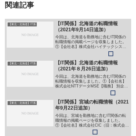
関連記事
【IT関係】北海道の転職情報
【東北・北海道】IT系
（2021年9月14日追加）
今回は、北海道を勤務地に含むIT関係の
転職情報の掲載ページを収集しました。
①【会社名】株式会社ハイテックシステ
ム【職務】（１）ソフトウェア開発【勤
務地】北海道恵庭市等【詳細】転職・就
職情報の詳細はこちら②【会社名】株式
【IT関係】北海道の転職情報
【東北・北海道】IT系
会社シーエスアイ【職務...
（2021年８月26日追加）
今回は、北海道を勤務地に含むIT関係の
転職情報を収集しました。①【会社名】
株式会社NTTデータMSE【職務】 別企業
のサイトに情報が掲載されているため、
詳細は省略。 【勤務地】北海道等【詳
細】転職・就職情報の詳細はこちら
【IT関係】宮城の転職情報（2021
【東北・北海道】IT系
②【会社名】株式会社...
年9月22日追加）
今回は、宮城を勤務地に含むIT関係の転
職情報の掲載ページを収集しました。
①【会社名】株式会社CIC（旧：株式会社
セントラル情報センター）【職務】
（１）システム営業職（２）プロジェク