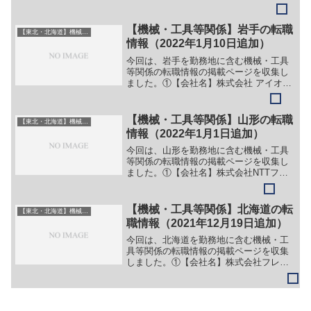
株式会社【職務】（１）研究開発（２）
工場管理（３）生産技術（４）技術営業
（５）ソフトウェアエンジニア（SE）
【機械・工具等関係】岩手の転職
【東北・北海道】機械・工具系
（６）総務（７）資材【勤...
情報（2022年1月10日追加）
今回は、岩手を勤務地に含む機械・工具
等関係の転職情報の掲載ページを収集し
ました。①【会社名】株式会社 アイオー
精密【職務】（１）機械加工職 工作機
械による精密部品加工【勤務地】岩手県
花巻市東十二丁目17-1-1、岩手県花巻市
【機械・工具等関係】山形の転職
【東北・北海道】機械・工具系
東和町小友１区3...
情報（2022年1月1日追加）
今回は、山形を勤務地に含む機械・工具
等関係の転職情報の掲載ページを収集し
ました。①【会社名】株式会社NTTファ
シリティーズ【職務】別企業のサイトに
情報が掲載されているため、詳細は省
略。 【勤務地】山形等【詳細】転職・就
【機械・工具等関係】北海道の転
【東北・北海道】機械・工具系
職情報の詳細はこちら②...
職情報（2021年12月19日追加）
今回は、北海道を勤務地に含む機械・工
具等関係の転職情報の掲載ページを収集
しました。①【会社名】株式会社フレイ
ン・エナジー【職務】（１）機械設計
他 技術職（２）企画職【勤務地】北海
道小樽市銭函等【詳細】転職・就職情報
の詳細はこちら②【会社名】...