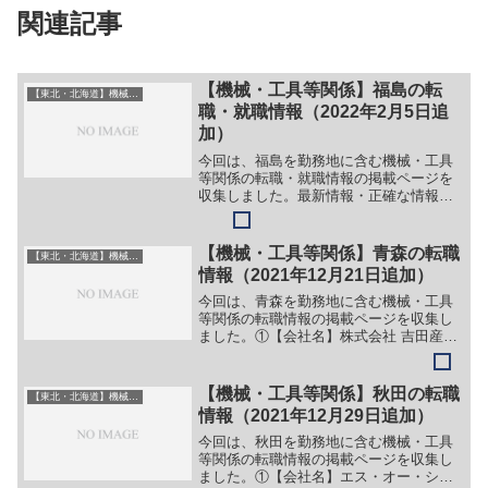
関連記事
【機械・工具等関係】福島の転
【東北・北海道】機械・工具系
職・就職情報（2022年2月5日追
加）
今回は、福島を勤務地に含む機械・工具
等関係の転職・就職情報の掲載ページを
収集しました。最新情報・正確な情報は
企業サイトでご確認ください。①【会社
名】株式会社アセンド【職務】［新卒］
＞＞（１）技術職（原子力施設の運転、
【機械・工具等関係】青森の転職
【東北・北海道】機械・工具系
放射線管理、放射能核種分...
情報（2021年12月21日追加）
今回は、青森を勤務地に含む機械・工具
等関係の転職情報の掲載ページを収集し
ました。①【会社名】株式会社 吉田産業
【職務】（１）商品管理職（２）製造職
（鋼材加工）（３）給与業務担当（４）
機械設備工事管理職（５）ルート営業職
【機械・工具等関係】秋田の転職
【東北・北海道】機械・工具系
【勤務地】青森県八戸市...
情報（2021年12月29日追加）
今回は、秋田を勤務地に含む機械・工具
等関係の転職情報の掲載ページを収集し
ました。①【会社名】エス・オー・シー