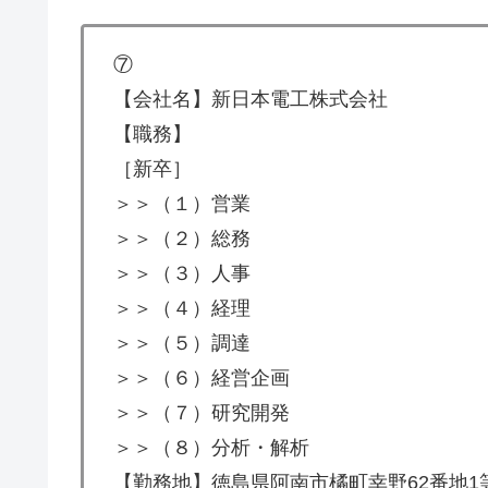
⑦
【会社名】新日本電工株式会社
【職務】
［新卒］
＞＞（１）営業
＞＞（２）総務
＞＞（３）人事
＞＞（４）経理
＞＞（５）調達
＞＞（６）経営企画
＞＞（７）研究開発
＞＞（８）分析・解析
【勤務地】徳島県阿南市橘町幸野62番地1