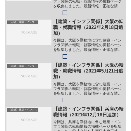
フラ関係の転職・就職情報の掲載ページ
を収集しました。最新情報・正確な情報
は企業サイトでご確認ください。①【会
社名】株式会社長谷工リフォーム【職
務】（１）大規模修繕工事の施工管理
【建築・インフラ関係】大阪の転
【近畿】建築・インフラ系
（２）設計・デザイン【勤務地...
職・就職情報（2022年2月18日追
加）
今回は、大阪を勤務地に含む建築・イン
フラ関係の転職・就職情報の掲載ページ
を収集しました。最新情報・正確な情報
は企業サイトでご確認ください。①【会
社名】株式会社古賀技建【職務】＞＞
（１）現場スタッフ【勤務地】大阪府大
【建築・インフラ関係】大阪の転
【近畿】建築・インフラ系
阪市住吉区長居1-5-26...
職・就職情報（2021年5月21日追
加）
今回は、大阪を勤務地に含む建築・イン
フラ関係の転職・就職情報の掲載ページ
を収集しました。最新情報・正確な情報
は企業サイトでご確認ください。①【会
社名】株式会社東和テクノロジー【職
務】（１）建設コンサルタント【勤務
【建築・インフラ関係】兵庫の転
【近畿】建築・インフラ系
地】大阪府大阪市淀川区木川東...
職情報（2021年12月18日追加）
今回は、兵庫を勤務地に含む建築・イン
フラ関係の転職情報の掲載ページを収集