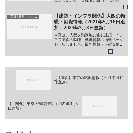
しました。①【会社名】新日本化工株式
会社【職務】（１）トンネル・地下鉄な
ど様々な工事に関わる防水工事の施工管
理【勤務地】兵庫県尼崎市東本町3-39等
【建築・インフラ関係】大阪の転
【近畿】建築・インフラ系
【詳細】転職・就職情...
職・就職情報（2021年5月16日追
加、2023年3月8日更新）
今回は、大阪を勤務地に含む建築・イン
フラ関係の転職・就職情報の掲載ページ
を収集しました。最新情報・正確な情報
は企業サイトでご確認ください。①【会
社名】清水総合開発株式会社【職務】
［新卒］＞＞（１）建物開発企画業務
（分譲・賃貸マンション・オフ...
【IT関係】東京の転職情報（2021年9月4
日追加）
【IT関係】東京の転職情報（2021年9月5
日追加）