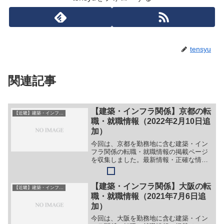
tensyu
関連記事
【建築・インフラ関係】京都の転
【近畿】建築・インフラ系
職・就職情報（2022年2月10日追
加）
今回は、京都を勤務地に含む建築・イン
フラ関係の転職・就職情報の掲載ページ
を収集しました。最新情報・正確な情報
は企業サイトでご確認ください。①【会
社名】株式会社京都開発【職務】＞＞
（１）現場スタッフ（年齢：１８歳～／
【建築・インフラ関係】大阪の転
【近畿】建築・インフラ系
経験：不問・未経験）【勤務...
職・就職情報（2021年7月6日追
加）
今回は、大阪を勤務地に含む建築・イン