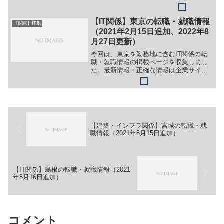
務】（１）システムエンジニア（２）イ
ンフラエンジニア（３）3次元CAD/CAM
による設計エンジニア【勤務地】神奈川
【IT関係】東京の転職・就職情報
【関東】IT系
県横浜市港北区新...
（2021年2月15日追加、2022年8
月27日更新）
今回は、東京を勤務地に含むIT関係の転
職・就職情報の掲載ページを収集しまし
た。最新情報・正確な情報は企業サイト
でご確認ください。①【会社名】株式会
社ダブルスタンダード【職務】［新卒］
＞＞別企業のサイトに情報が掲載されて
いるため（リンクが当該...
【建築・インフラ関係】宮城の転職・就
職情報（2021年8月15日追加）
【IT関係】島根の転職・就職情報（2021
年8月16日追加）
コメント