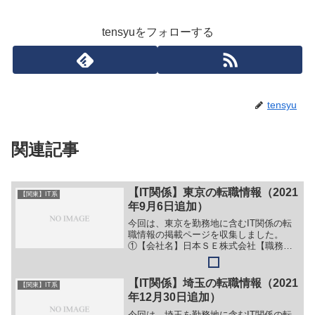
tensyuをフォローする
tensyu
関連記事
【IT関係】東京の転職情報（2021
【関東】IT系
年9月6日追加）
今回は、東京を勤務地に含むIT関係の転
職情報の掲載ページを収集しました。
①【会社名】日本ＳＥ株式会社【職務】
（１）システム基盤構築（２）システム
開発【勤務地】東京都新宿区西新宿2－7
－1等【詳細】転職・就職情報の詳細はこ
【IT関係】埼玉の転職情報（2021
【関東】IT系
ちら②【会社名】株式...
年12月30日追加）
今回は、埼玉を勤務地に含むIT関係の転