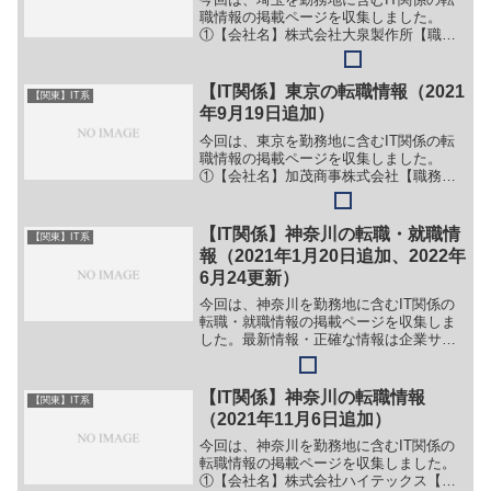
職情報の掲載ページを収集しました。
①【会社名】株式会社大泉製作所【職
務】（１）システム担当【勤務地】埼玉
県狭山市新狭山1丁目11番4号等【詳細】
転職・就職情報の詳細はこちら②【会社
【IT関係】東京の転職情報（2021
【関東】IT系
名】オーレーザー株式会...
年9月19日追加）
今回は、東京を勤務地に含むIT関係の転
職情報の掲載ページを収集しました。
①【会社名】加茂商事株式会社【職務】
（１）webスタッフ（２）webマーケティ
ング【勤務地】渋谷等【詳細】転職・就
職情報の詳細はこちら②【会社名】株式
【IT関係】神奈川の転職・就職情
【関東】IT系
会社ぺいじず【職務...
報（2021年1月20日追加、2022年
6月24更新）
今回は、神奈川を勤務地に含むIT関係の
転職・就職情報の掲載ページを収集しま
した。最新情報・正確な情報は企業サイ
トでご確認ください。①【会社名】株式
会社 横浜電算【職務】［新卒］＞＞
（１）システムエンジニア＞＞（２）デ
【IT関係】神奈川の転職情報
【関東】IT系
ータセンター運用オペレー...
（2021年11月6日追加）
今回は、神奈川を勤務地に含むIT関係の
転職情報の掲載ページを収集しました。
①【会社名】株式会社ハイテックス【職