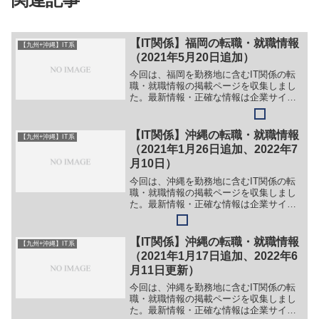
【IT関係】福岡の転職・就職情報
【九州+沖縄】IT系
（2021年5月20日追加）
今回は、福岡を勤務地に含むIT関係の転
職・就職情報の掲載ページを収集しまし
た。最新情報・正確な情報は企業サイト
でご確認ください。①【会社名】株式会
社オークン【職務】（１）システムエン
ジニア【勤務地】福岡県福岡市博多区博
【IT関係】沖縄の転職・就職情報
【九州+沖縄】IT系
多駅南1-4-18等【...
（2021年1月26日追加、2022年7
月10日）
今回は、沖縄を勤務地に含むIT関係の転
職・就職情報の掲載ページを収集しまし
た。最新情報・正確な情報は企業サイト
でご確認ください。①【会社名】株式会
社ピーエスシー琉球【職務】［契約社
員］＞＞（１）ヘルプデスクオペレータ
【IT関係】沖縄の転職・就職情報
【九州+沖縄】IT系
ー＞＞（２）システムエン...
（2021年1月17日追加、2022年6
月11日更新）
今回は、沖縄を勤務地に含むIT関係の転
職・就職情報の掲載ページを収集しまし
た。最新情報・正確な情報は企業サイト