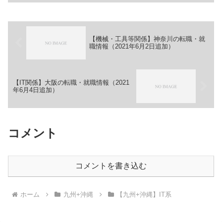
集停止中【勤務地】沖縄県那覇市首里鳥
堀町1-50-1...
【機械・工具等関係】神奈川の転職・就
職情報（2021年6月2日追加）
【IT関係】大阪の転職・就職情報（2021
年6月4日追加）
コメント
コメントを書き込む
ホーム
九州+沖縄
【九州+沖縄】IT系