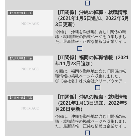
でご確認ください。①【会社名】OCH株
式会社【職務】＞＞更新日現在、募集停
止中【ガイド】＞＞（１）下記リンク先
【IT関係】沖縄の転職・就職情報
【九州+沖縄】IT系
ページ下部の「採用情...
（2021年1月5日追加、2022年5月
3日更新）
今回は、沖縄を勤務地に含むIT関係の転
職・就職情報の掲載ページを収集しまし
た。最新情報・正確な情報は企業サイト
でご確認ください。①【会社名】あさか
わシステムズ株式会社【職務】［新卒・
キャリア・中途］＞＞（１）システムエ
【IT関係】福岡の転職情報（2021
【九州+沖縄】IT系
ンジニア【勤務地】沖縄...
年11月23日追加）
今回は、福岡を勤務地に含むIT関係の転
職情報の掲載ページを収集しました。
①【会社名】株式会社クリーブウェア
【職務】（１）技術職（PG／SE／PM）
【勤務地】福岡県福岡市博多区博多駅前
四丁目36-29等【詳細】転職・就職情報の
【IT関係】沖縄の転職・就職情報
【九州+沖縄】IT系
詳細はこちら②【...
（2021年1月13日追加、2022年5
月28日更新）
今回は、沖縄を勤務地に含むIT関係の転
職・就職情報の掲載ページを収集しまし
た。最新情報・正確な情報は企業サイト
でご確認ください。①【会社名】株式会
社 TOPONE【職務】＞＞更新日現在、募