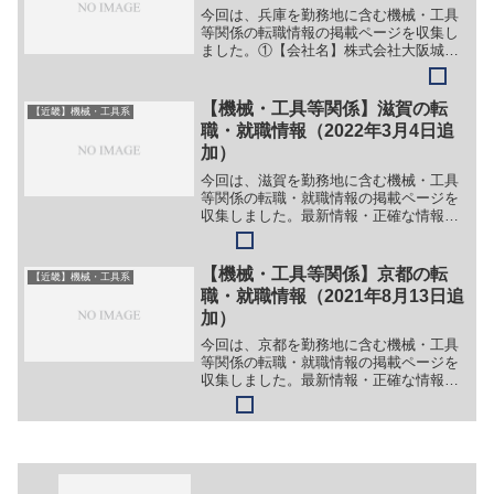
今回は、兵庫を勤務地に含む機械・工具
等関係の転職情報の掲載ページを収集し
ました。①【会社名】株式会社大阪城口
研究所【職務】（１）給排水衛生設備
（２）空気調和設備（３）消火設備の施
工管理【勤務地】神戸市中央区磯辺通2丁
【機械・工具等関係】滋賀の転
【近畿】機械・工具系
目2番3号等【詳細】転職...
職・就職情報（2022年3月4日追
加）
今回は、滋賀を勤務地に含む機械・工具
等関係の転職・就職情報の掲載ページを
収集しました。最新情報・正確な情報は
企業サイトでご確認ください。①【会社
名】株式会社人機一体【職務】［新卒］
＞＞（１）ロボットエンジニア［キャリ
【機械・工具等関係】京都の転
【近畿】機械・工具系
ア・中途］＞＞（１）機械...
職・就職情報（2021年8月13日追
加）
今回は、京都を勤務地に含む機械・工具
等関係の転職・就職情報の掲載ページを
収集しました。最新情報・正確な情報は
企業サイトでご確認ください。①【会社
名】株式会社アビスト【職務】（１）機
械設計開発職【勤務地】京都等【詳細】
転職・就職情報の詳細はこ...