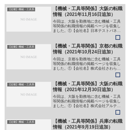
【機械・工具等関係】大阪の転職
【近畿】機械・工具系
情報（2021年11月16日追加）
今回は、大阪を勤務地に含む機械・工具
等関係の転職情報の掲載ページを収集し
ました。①【会社名】日本テストパネル
株式会社【職務】（１）営業スタッフ
（２）生産スタッフ【勤務地】大阪市旭
区森小路2−2−31等【詳細】転職・就職情
【機械・工具等関係】京都の転職
【近畿】機械・工具系
報の詳細はこちら②【...
情報（2021年10月24日追加）
今回は、京都を勤務地に含む機械・工具
等関係の転職情報の掲載ページを収集し
ました。①【会社名】株式会社さわらぎ
【職務】（１）樹脂製品（２）機械加
工・組立・検査（３）ケース組立【勤務
地】京都府久世郡久御山町野村村東94番
【機械・工具等関係】大阪の転職
【近畿】機械・工具系
地1等【詳細】転職・就職...
情報（2021年12月30日追加）
今回は、大阪を勤務地に含む機械・工具
等関係の転職情報の掲載ページを収集し
ました。①【会社名】株式会社アルテク
ス【職務】（１）機械設計（２）電気設
計（ハード、ソフト）（３）回路設計
（アナログ、デジタル、LSI）（４）ソフ
【機械・工具等関係】兵庫の転職
【近畿】機械・工具系
ト開発・設計（制御、ア...
情報（2021年9月19日追加）