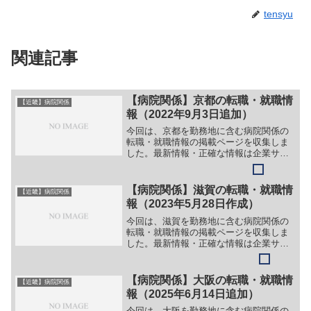
tensyu
関連記事
【病院関係】京都の転職・就職情
【近畿】病院関係
報（2022年9月3日追加）
今回は、京都を勤務地に含む病院関係の
転職・就職情報の掲載ページを収集しま
した。最新情報・正確な情報は企業サイ
トでご確認ください。①【会社名】医療
法人社団 蘇生会 蘇生会総合病院【職
務】［常勤］＞＞（１）医師（一般内
【病院関係】滋賀の転職・就職情
【近畿】病院関係
科）＞＞（２）医師（呼吸器...
報（2023年5月28日作成）
今回は、滋賀を勤務地に含む病院関係の
転職・就職情報の掲載ページを収集しま
した。最新情報・正確な情報は企業サイ
トでご確認ください。①【会社名】公益
財団法人 近江兄弟社 ヴォーリズ記念
病院【職務】［常勤］＞＞（１）看護師
【病院関係】大阪の転職・就職情
【近畿】病院関係
＞＞（２）看護補助者＞＞...
報（2025年6月14日追加）
今回は、大阪を勤務地に含む病院関係の