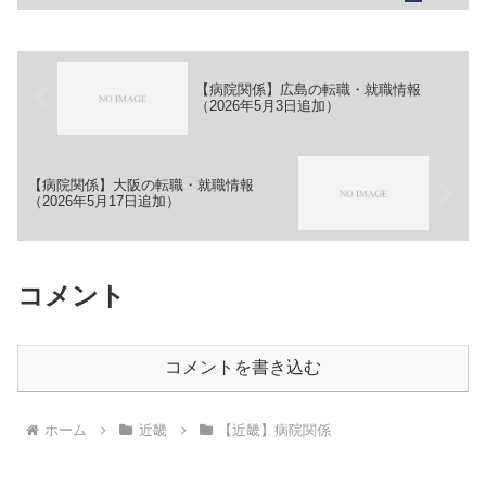
福祉法人 希望会【職務】［正社員］＞
＞（１）看護師＞＞（２）介護職員＞＞
（３）介護支援専門員（施...
【病院関係】広島の転職・就職情報
（2026年5月3日追加）
【病院関係】大阪の転職・就職情報
（2026年5月17日追加）
コメント
コメントを書き込む
ホーム
近畿
【近畿】病院関係