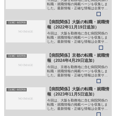
転職・就職情報の掲載ページを収集しま
した。最新情報・正確な情報は企業サイ
トでご確認ください。①【会社名】株式
会社amelie（シンフォニア寝屋川、フォ
ルテ枚方、シンフォニア寝屋川）【職
【病院関係】大阪の転職・就職情
【近畿】病院関係
務】［正社員］＞＞（...
報（2022年11月19日追加）
今回は、大阪を勤務地に含む病院関係の
転職・就職情報の掲載ページを収集しま
した。最新情報・正確な情報は企業サイ
トでご確認ください。①【会社名】医療
法人 康生会 泉佐野優人会病院【職
務】［新卒］＞＞（１）言語聴覚士＞＞
【病院関係】京都の転職・就職情
【近畿】病院関係
（２）作業療法士＞＞（３）...
報（2024年4月29日追加）
今回は、京都を勤務地に含む病院関係の
転職・就職情報の掲載ページを収集しま
した。最新情報・正確な情報は企業サイ
トでご確認ください。①【会社名】やま
もと歯科 大久保院【職務】［正社員・
常勤］＞＞（１）歯科医師＞＞（２）歯
【病院関係】大阪の転職・就職情
【近畿】病院関係
科衛生士＞＞（３）歯科助...
報（2023年11月5日追加）
今回は、大阪を勤務地に含む病院関係の
転職・就職情報の掲載ページを収集しま
した。最新情報・正確な情報は企業サイ
トでご確認ください。①【会社名】社会