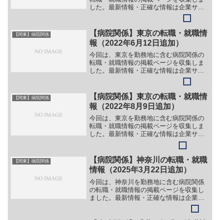
した。最新情報・正確な情報は企業サイ
トでご確認ください。①【会社名】医療
法人社団 香雪会 香雪医院【職務】
［常勤］＞＞（１）医療事務［非常勤・
【病院関係】東京の転職・就職情
【関東】病院関係
パート・アルバイト］＞＞（...
報（2022年6月12日追加）
今回は、東京を勤務地に含む病院関係の
転職・就職情報の掲載ページを収集しま
した。最新情報・正確な情報は企業サイ
トでご確認ください。①【会社名】一般
財団法人 健康医学協会【職務】＞＞
（１）産業医＞＞（２）専門医＞＞
【病院関係】東京の転職・就職情
【関東】病院関係
（３）保健師＞＞（４）看護師＞...
報（2022年8月9日追加）
今回は、東京を勤務地に含む病院関係の
転職・就職情報の掲載ページを収集しま
した。最新情報・正確な情報は企業サイ
トでご確認ください。①【会社名】医療
法人啓仁会 吉祥寺南病院【職務】＞＞
（１）医師（脳神経外科）＞＞（２）医
【病院関係】神奈川の転職・就職
【関東】病院関係
師（整形外科）＞＞（３）...
情報（2025年3月22日追加）
今回は、神奈川を勤務地に含む病院関係
の転職・就職情報の掲載ページを収集し
ました。最新情報・正確な情報は企業サ
イトでご確認ください。①【会社名】医
療法人 ほたるいか 横浜青葉脳神経外