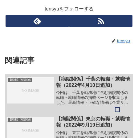
tensyuをフォローする
tensyu
関連記事
【病院関係】千葉の転職・就職情
【関東】病院関係
報（2022年4月10日追加）
今回は、千葉を勤務地に含む病院関係の
転職・就職情報の掲載ページを収集しま
した。最新情報・正確な情報は企業サイ
トでご確認ください。①【会社名】医療
法人徳洲会 成田富里徳洲会病院【職
務】＞＞（１）看護婦＞＞（２）看護補
【病院関係】東京の転職・就職情
【関東】病院関係
助＞＞（３）薬剤師＞＞（４...
報（2022年9月19日追加）
今回は、東京を勤務地に含む病院関係の
転職・就職情報の掲載ページを収集しま