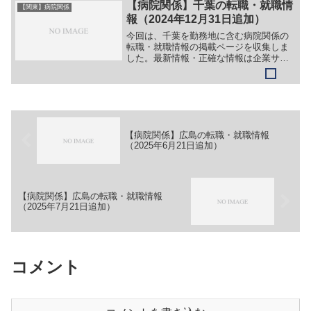
科クリニック【職務】［常勤］＞＞
【病院関係】千葉の転職・就職情
【関東】病院関係
（１）看護師【ガイド】＞＞（...
報（2024年12月31日追加）
今回は、千葉を勤務地に含む病院関係の
転職・就職情報の掲載ページを収集しま
した。最新情報・正確な情報は企業サイ
トでご確認ください。①【会社名】医療
法人 SHIODA 塩田病院【職務】＞＞
（１）医師（内科）＞＞（２）医師（外
科）［常勤］＞＞（１...
【病院関係】広島の転職・就職情報
（2025年6月21日追加）
【病院関係】広島の転職・就職情報
（2025年7月21日追加）
コメント