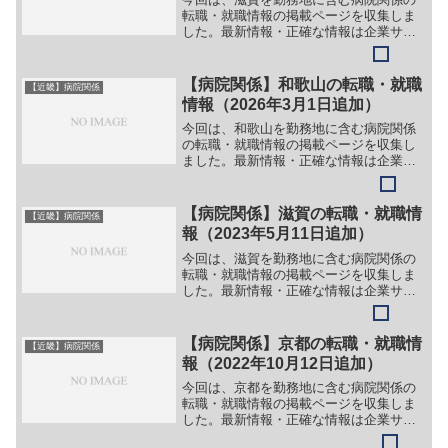
転職・就職情報の掲載ページを収集しま
した。最新情報・正確な情報は企業サイ
トでご確認ください。①【会社名】公益
財団法人 近江兄弟社 ヴォーリズ記念
病院【職務】［常勤］＞＞（１）看護師
【病院関係】和歌山の転職・就職
【近畿】病院関係
＞＞（２）看護補助者＞＞...
情報（2026年3月1日追加）
今回は、和歌山を勤務地に含む病院関係
の転職・就職情報の掲載ページを収集し
ました。最新情報・正確な情報は企業サ
イトでご確認ください。①【会社名】社
会福祉法人 恩賜財団 済生会和歌山病
院【職務】［常勤］＞＞（１）医師（透
【病院関係】滋賀の転職・就職情
【近畿】病院関係
析内科）＞＞（２）医師（...
報（2023年5月11日追加）
今回は、滋賀を勤務地に含む病院関係の
転職・就職情報の掲載ページを収集しま
した。最新情報・正確な情報は企業サイ
トでご確認ください。①【会社名】医療
法人社団 尚青会 打出病院【職務】＞
＞（１）看護師＞＞（２）准看護師［パ
【病院関係】京都の転職・就職情
【近畿】病院関係
ート］＞＞（１）看護師＞...
報（2022年10月12日追加）
今回は、京都を勤務地に含む病院関係の
転職・就職情報の掲載ページを収集しま
した。最新情報・正確な情報は企業サイ
トでご確認ください。①【会社名】介護