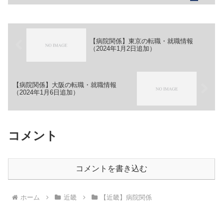
老人保健施設 社会福祉法人伏見福祉
会 醍醐の里【職務】［正社員］＞＞
（１）正看護師＞＞（２）准看...
【病院関係】東京の転職・就職情報
（2024年1月2日追加）
【病院関係】大阪の転職・就職情報
（2024年1月6日追加）
コメント
コメントを書き込む
ホーム
近畿
【近畿】病院関係