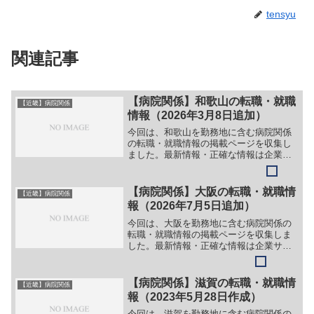
tensyu
関連記事
【病院関係】和歌山の転職・就職
【近畿】病院関係
情報（2026年3月8日追加）
今回は、和歌山を勤務地に含む病院関係
の転職・就職情報の掲載ページを収集し
ました。最新情報・正確な情報は企業サ
イトでご確認ください。①【会社名】医
療法人 博文会 児玉病院【職務】［常
勤］＞＞（１）看護師【ガイド】＞＞
【病院関係】大阪の転職・就職情
【近畿】病院関係
（１）下記リンク先ページ上...
報（2026年7月5日追加）
今回は、大阪を勤務地に含む病院関係の
転職・就職情報の掲載ページを収集しま
した。最新情報・正確な情報は企業サイ
トでご確認ください。①【会社名】IVF
JAPAN GROUP【職務】［新卒］＞＞
（１）胚培養士＞＞（２）医療事務［キ
【病院関係】滋賀の転職・就職情
【近畿】病院関係
ャリア・中途］...
報（2023年5月28日作成）
今回は、滋賀を勤務地に含む病院関係の