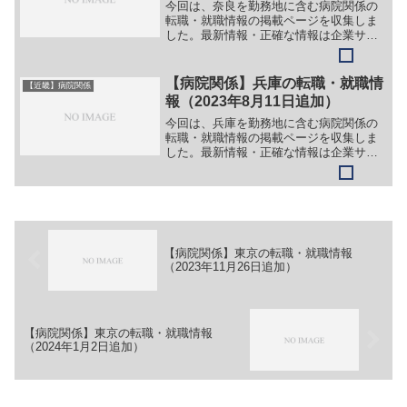
今回は、奈良を勤務地に含む病院関係の
転職・就職情報の掲載ページを収集しま
した。最新情報・正確な情報は企業サイ
トでご確認ください。①【会社名】医療
法人 友紘会 奈良友紘会病院【職務】
［常勤］＞＞（１）医師（内科）＞＞
【病院関係】兵庫の転職・就職情
【近畿】病院関係
（２）薬剤師＞＞（３）社会...
報（2023年8月11日追加）
今回は、兵庫を勤務地に含む病院関係の
転職・就職情報の掲載ページを収集しま
した。最新情報・正確な情報は企業サイ
トでご確認ください。①【会社名】兵庫
県立尼崎総合医療センター【職務】＞＞
（１）医師（集中治療科）＞＞（２）医
師（救急集中治療科）＞＞...
【病院関係】東京の転職・就職情報
（2023年11月26日追加）
【病院関係】東京の転職・就職情報
（2024年1月2日追加）