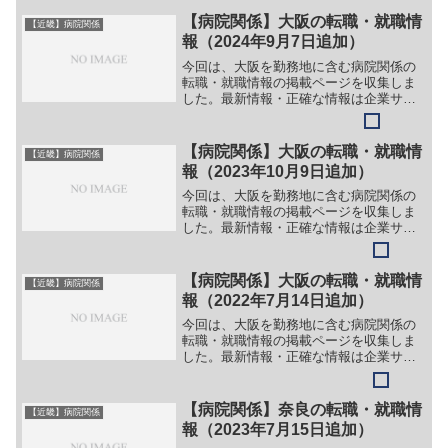
医療法人 ささき会 藍の都脳神経外科
病院【職務】＞＞（１）医師（脳神経外
【病院関係】大阪の転職・就職情
【近畿】病院関係
科）＞＞（２）医師（脳神...
報（2024年9月7日追加）
今回は、大阪を勤務地に含む病院関係の
転職・就職情報の掲載ページを収集しま
した。最新情報・正確な情報は企業サイ
トでご確認ください。①【会社名】医療
法人 朋愛会 朋愛病院【職務】［正社
員］＞＞（１）看護師＞＞（２）看護補
【病院関係】大阪の転職・就職情
【近畿】病院関係
助＞＞（３）臨床検査技師...
報（2023年10月9日追加）
今回は、大阪を勤務地に含む病院関係の
転職・就職情報の掲載ページを収集しま
した。最新情報・正確な情報は企業サイ
トでご確認ください。①【会社名】医療
法人 暁美会 田中病院【職務】［常
勤］＞＞（１）看護師（訪問）＞＞
【病院関係】大阪の転職・就職情
【近畿】病院関係
（２）看護師（外来）＞＞（３）...
報（2022年7月14日追加）
今回は、大阪を勤務地に含む病院関係の
転職・就職情報の掲載ページを収集しま
した。最新情報・正確な情報は企業サイ
トでご確認ください。①【会社名】社会
医療法人 協和会 北大阪病院【職務】
［新卒］＞＞（１）看護師＞＞（２）薬
【病院関係】奈良の転職・就職情
【近畿】病院関係
剤師＞＞（３）理学療法士...
報（2023年7月15日追加）