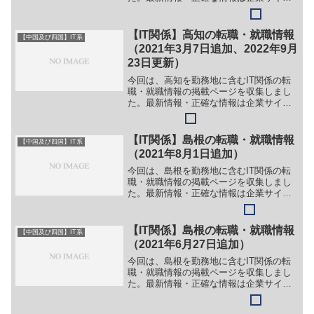
でご確認ください。①【会社名】株式会
社エムワイコーポレーション【職務】
［キャリア・中途］＞＞（１）システム
【IT関係】高知の転職・就職情報
【中国及び四国】IT系
運用・保守＞＞（２）シス...
（2021年3月7日追加、2022年9月
23日更新）
今回は、高知を勤務地に含むIT関係の転
職・就職情報の掲載ページを収集しまし
た。最新情報・正確な情報は企業サイト
でご確認ください。①【会社名】株式会
社アイネッツコム【職務】［キャリア・
中途］＞＞（１）システムエンジニア＞
【IT関係】島根の転職・就職情報
【中国及び四国】IT系
＞（２）プログラマー＞...
（2021年8月1日追加）
今回は、島根を勤務地に含むIT関係の転
職・就職情報の掲載ページを収集しまし
た。最新情報・正確な情報は企業サイト
でご確認ください。①【会社名】泰榮エ
ンジニアリング株式会社【職務】（１）
システムエンジニア・プログラマー【勤
【IT関係】島根の転職・就職情報
【中国及び四国】IT系
務地】島根県松江市朝日...
（2021年6月27日追加）
今回は、島根を勤務地に含むIT関係の転
職・就職情報の掲載ページを収集しまし
た。最新情報・正確な情報は企業サイト
でご確認ください。①【会社名】株式会
社イーウェル【職務】（１）システム職