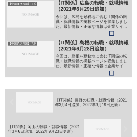
【勤務地】島根県松江市玉湯町布志名
【IT関係】広島の転職・就職情報
【中国及び四国】IT系
767-31等【詳細】転...
（2021年6月29日追加）
今回は、広島を勤務地に含むIT関係の転
職・就職情報の掲載ページを収集しまし
た。最新情報・正確な情報は企業サイト
でご確認ください。①【会社名】株式会
社 ミウラ【職務】（１）システム開発
（SE、PG）【勤務地】広島県福山市等
【IT関係】島根の転職・就職情報
【中国及び四国】IT系
【詳細】転職・就職情...
（2021年6月28日追加）
今回は、島根を勤務地に含むIT関係の転
職・就職情報の掲載ページを収集しまし
た。最新情報・正確な情報は企業サイト
でご確認ください。①【会社名】株式会
社ジェイハウス【職務】（１）システム
エンジニア職【勤務地】島根県雲南市木
次町里方30番地2等【...
【IT関係】長野の転職・就職情報（2021
年3月4日追加、2022年9月19日更新）
【IT関係】岡山の転職・就職情報（2021
年3月6日追加、2022年9月23日更新）