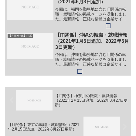
（2021年6月3日追加）
今回は、福岡を勤務地に含むIT関係の転
職・就職情報の掲載ページを収集しまし
た。最新情報・正確な情報は企業サイト
でご確認ください。①【会社名】株式会
社ビー・エム・エル【職務】（１）シス
テム開発職【勤務地】福岡県福岡市等
【IT関係】沖縄の転職・就職情報
【九州+沖縄】IT系
【詳細】転職・就職情報の...
（2021年1月5日追加、2022年5月
3日更新）
今回は、沖縄を勤務地に含むIT関係の転
職・就職情報の掲載ページを収集しまし
た。最新情報・正確な情報は企業サイト
でご確認ください。①【会社名】あさか
わシステムズ株式会社【職務】［新卒・
キャリア・中途］＞＞（１）システムエ
ンジニア【勤務地】沖縄...
【IT関係】神奈川の転職・就職情報
（2021年2月13日追加、2022年8月27日更
新）
【IT関係】東京の転職・就職情報（2021
年2月15日追加、2022年8月27日更新）