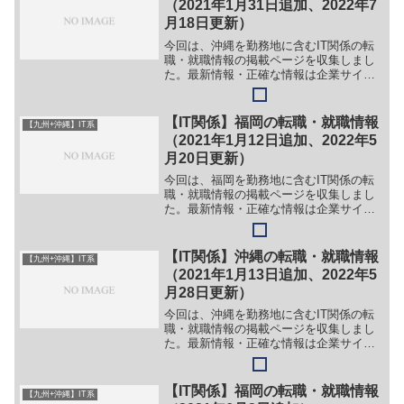
（2021年1月31日追加、2022年7
月18日更新）
今回は、沖縄を勤務地に含むIT関係の転
職・就職情報の掲載ページを収集しまし
た。最新情報・正確な情報は企業サイト
でご確認ください。①【会社名】株式会
社 ジャパドット【職務】＞＞（１）営
業スタッフ＞＞（２）制作スタッフ【ガ
【IT関係】福岡の転職・就職情報
【九州+沖縄】IT系
イド】＞＞（１）下記リ...
（2021年1月12日追加、2022年5
月20日更新）
今回は、福岡を勤務地に含むIT関係の転
職・就職情報の掲載ページを収集しまし
た。最新情報・正確な情報は企業サイト
でご確認ください。①【会社名】株式会
社サニックス・ソフトウェア・デザイン
【職務】［キャリア・中途］＞＞（１）
【IT関係】沖縄の転職・就職情報
【九州+沖縄】IT系
SE＞＞（２）プログラ...
（2021年1月13日追加、2022年5
月28日更新）
今回は、沖縄を勤務地に含むIT関係の転
職・就職情報の掲載ページを収集しまし
た。最新情報・正確な情報は企業サイト
でご確認ください。①【会社名】株式会
社 TOPONE【職務】＞＞更新日現在、募
集停止中【勤務地】沖縄県那覇市首里鳥
【IT関係】福岡の転職・就職情報
【九州+沖縄】IT系
堀町1-50-1...