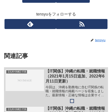
tensyuをフォローする
tensyu
関連記事
【IT関係】沖縄の転職・就職情報
【九州+沖縄】IT系
（2021年1月15日追加、2022年6
月11日更新）
今回は、沖縄を勤務地に含むIT関係の転
職・就職情報の掲載ページを収集しまし
た。最新情報・正確な情報は企業サイト
でご確認ください。①【会社名】株式会
社システム・ビット【職務】［キャリ
ア・中途］＞＞（１）アプリケーション
【IT関係】沖縄の転職・就職情報
【九州+沖縄】IT系
開発技術者（業務系PG／...