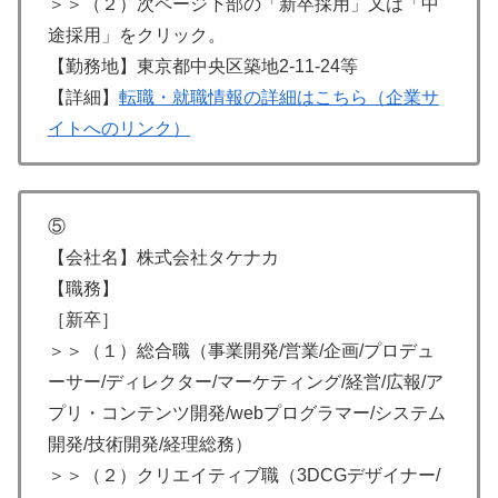
＞＞（２）次ページ下部の「新卒採用」又は「中
途採用」をクリック。
【勤務地】東京都中央区築地2-11-24等
【詳細】
転職・就職情報の詳細はこちら（企業サ
イトへのリンク）
⑤
【会社名】株式会社タケナカ
【職務】
［新卒］
＞＞（１）総合職（事業開発/営業/企画/プロデュ
ーサー/ディレクター/マーケティング/経営/広報/ア
プリ・コンテンツ開発/webプログラマー/システム
開発/技術開発/経理総務）
＞＞（２）クリエイティブ職（3DCGデザイナー/