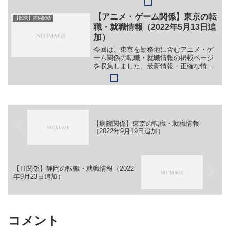
プログラマ（２）3Dアーティスト（３）
モーションデザイナー（４）エフェクト
【アニメ・ゲーム関係】東京の転
【関東】芸術関係
デザイナー（５）プロ...
職・就職情報（2022年5月13日追
加）
今回は、東京を勤務地に含むアニメ・ゲ
ーム関係の転職・就職情報の掲載ページ
を収集しました。最新情報・正確な情報
は企業サイトでご確認ください。①【会
社名】株式会社テクロス【職務】［キャ
リア・中途］＞＞別企業のサイトに情報
が掲載されているため（リ...
【病院関係】東京の転職・就職情報
（2022年9月19日追加）
【IT関係】静岡の転職・就職情報（2022
年9月23日追加）
コメント