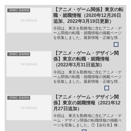
【アニメ・ゲーム関係】東京の転
【関東】芸術関係
職・就職情報（2020年12月26日
追加、2022年3月19日更新）
今回は、東京を勤務地に含むアニメ・ゲ
ーム関係の転職・就職情報の掲載ページ
を収集しました。最新情報・正確な情報
は企業サイトでご確認ください。①【会
社名】株式会社ガイナ【職務】［新卒］
＞＞（１）アニメーター（動画マン）
【アニメ・ゲーム・デザイン関
【関東】芸術関係
（デジタル動画マン）＞＞（...
係】東京の転職・就職情報
（2022年3月31日追加）
今回は、東京を勤務地に含むアニメ・ゲ
ーム関係の転職・就職情報の掲載ページ
を収集しました。最新情報・正確な情報
は企業サイトでご確認ください。①【会
社名】株式会社リンクアップ【職務】＞
＞（１）編集スタッフ＞＞（２）DTP デ
【アニメ・ゲーム・デザイン関
【関東】芸術関係
ザインスタッフ【勤務...
係】東京の就職情報（2021年12
月27日追加）
今回は、東京を勤務地に含むアニメ・ゲ
ーム・デザイン関係の転職情報の掲載ペ
ージを収集しました。①【会社名】株式
会社トライエース【職務】（１）R&D