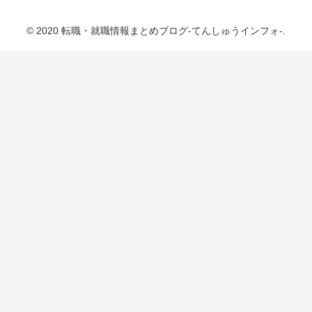
ォ-
© 2020 転職・就職情報まとめブログ-てんしゅうインフォ-.