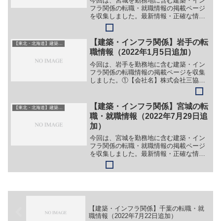
今回は、宮城を勤務地に含む建築・イン
フラ関係の転職・就職情報の掲載ページ
を収集しました。最新情報・正確な情報
は企業サイトでご確認ください。①【会
社名】株式会社 浅野工務店【職務】［高
卒・大学・専門学校卒・一般］＞＞
【建築・インフラ関係】岩手の転
【東北・北海道】建築・インフラ系
（１）建築または土木施工管...
職情報（2022年1月5日追加）
今回は、岩手を勤務地に含む建築・イン
フラ関係の転職情報の掲載ページを収集
しました。①【会社名】株式会社三協技
術【職務】（１）建設コンサルタント技
術者（２）測量技術者（３）建築設計技
術者【勤務地】盛岡等【詳細】転職・就
【建築・インフラ関係】宮城の転
【東北・北海道】建築・インフラ系
職情報の詳細はこちら②【...
職・就職情報（2022年7月29日追
加）
今回は、宮城を勤務地に含む建築・イン
フラ関係の転職・就職情報の掲載ページ
を収集しました。最新情報・正確な情報
は企業サイトでご確認ください。①【会
社名】株式会社遠藤店【職務】［キャリ
ア・中途］＞＞（１）技術者【ガイド】
＞＞（１）下記リンク先ペ...
【建築・インフラ関係】千葉の転職・就
職情報（2022年7月22日追加）