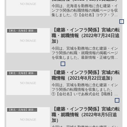
今回は、北海道を勤務地に含む建築・イ
ンフラ関係の転職情報の掲載ページを収
集しました。①【会社名】コウフ・フィ
ールド株式会社【職務】（１）営業職
（２）技術職（３）事務・企画職（４）
オペレーター職【勤務地】北海道札幌市
【建築・インフラ関係】宮城の転
【東北・北海道】建築・インフラ系
白石区菊水元町九条2丁目1...
職・就職情報（2022年7月24日追
加）
今回は、宮城を勤務地に含む建築・イン
フラ関係の転職・就職情報の掲載ページ
を収集しました。最新情報・正確な情報
は企業サイトでご確認ください。①【会
社名】佐藤技建株式会社【職務】＞＞
（１）土木施工管理(現場監督)【ガイド】
【建築・インフラ関係】宮城の転
【東北・北海道】建築・インフラ系
＞＞（１）下記リンク先...
職情報（2021年8月22日追加）
今回は、宮城を勤務地に含む建築・イン
フラ関係の転職情報を収集しました。
①【会社名】いであ株式会社【職務】
（１）建設コンサルタント事業【勤務
地】宮城県仙台市青葉区錦町1-1-11等
【詳細】転職・就職情報の詳細はこちら
【建築・インフラ関係】宮城の転
【東北・北海道】建築・インフラ系
（企業サイトへのリンク）②...
職・就職情報（2022年8月5日追
加）