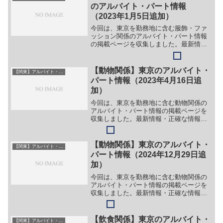
のアルバイト・パート情報
（2023年1月5日追加）
今回は、東京を勤務地に含む服飾・ファ
ッション関係のアルバイト・パート情報
の掲載ページを収集しました。最新情
報・正確な情報は企業サイトでご確認く
ださい。①【会社名】株式会社エイ・コ
ン【職種】［アルバイト］＞＞（１）簡
【動物関係】東京のアルバイト・
【関東】アルバイト・パート
単な仕分け・検品・積込み業...
パート情報（2023年4月16日追
加）
今回は、東京を勤務地に含む動物関係の
アルバイト・パート情報の掲載ページを
収集しました。最新情報・正確な情報は
企業サイトでご確認ください。①【会社
名】株式会社ジャパンペットコミュニケ
ーションズ【職種】［新卒・キャリア・
【動物関係】東京のアルバイト・
【関東】アルバイト・パート
中途］＞＞（１）獣医師＞...
パート情報（2024年12月29日追
加）
今回は、東京を勤務地に含む動物関係の
アルバイト・パート情報の掲載ページを
収集しました。最新情報・正確な情報は
企業サイトでご確認ください。①【会社
名】有限会社ハッピーべル【職種】［正
社員・アルバイト・パート］＞＞（１）
【飲食関係】東京のアルバイト・
【関東】アルバイト・パート