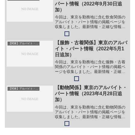
犬猫販売員＞＞（２）トリ...
パート情報（2022年9月30日追
加）
今回は、東京を勤務地に含む飲食関係の
アルバイト・パート情報の掲載ページを
収集しました。最新情報・正確な情報は
企業サイトでご確認ください。①【会社
名】スタンディングバー トリプルスリー
【職種】［アルバイト・正社員（店長候
【服飾・古着関係】東京のアルバ
【関東】アルバイト・パート
補）］＞＞（１）バーテ...
イト・パート情報（2022年5月1
日追加）
今回は、東京を勤務地に含む服飾・古着
関係のアルバイト・パート情報の掲載ペ
ージを収集しました。最新情報・正確な
情報は企業サイトでご確認ください。
①【会社名】BAZZSTORE【ガイド】
（１）下記リンク先ページ上部の「採
【動物関係】東京のアルバイト・
【関東】アルバイト・パート
用」をクリック。（２）「...
パート情報（2023年4月28日追
加）
今回は、東京を勤務地に含む動物関係の
アルバイト・パート情報の掲載ページを
収集しました。最新情報・正確な情報は
企業サイトでご確認ください。①【会社
名】アクアフォレスト【職種】［正社
員・アルバイト・業務委託］＞＞（１）