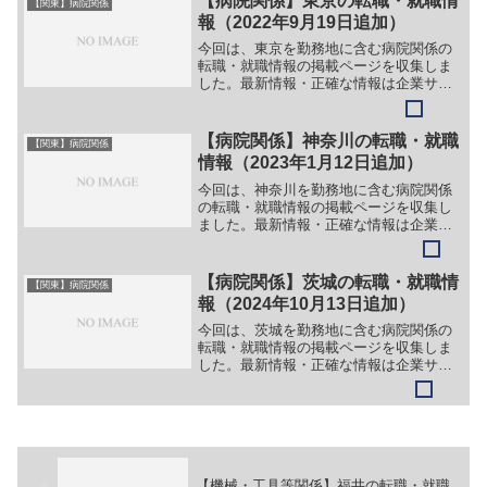
【病院関係】東京の転職・就職情
【関東】病院関係
＞（１）作業療法士＞＞（...
報（2022年9月19日追加）
今回は、東京を勤務地に含む病院関係の
転職・就職情報の掲載ページを収集しま
した。最新情報・正確な情報は企業サイ
トでご確認ください。①【会社名】医療
法人社団 香雪会 香雪医院【職務】
［常勤］＞＞（１）医療事務［非常勤・
【病院関係】神奈川の転職・就職
【関東】病院関係
パート・アルバイト］＞＞（...
情報（2023年1月12日追加）
今回は、神奈川を勤務地に含む病院関係
の転職・就職情報の掲載ページを収集し
ました。最新情報・正確な情報は企業サ
イトでご確認ください。①【会社名】衣
笠病院グループ 社会福祉法人 日本医
療伝道会 総合病院 衣笠病院【職務】
【病院関係】茨城の転職・就職情
【関東】病院関係
［新卒］＞＞（１）看護師...
報（2024年10月13日追加）
今回は、茨城を勤務地に含む病院関係の
転職・就職情報の掲載ページを収集しま
した。最新情報・正確な情報は企業サイ
トでご確認ください。①【会社名】医療
法人社団 恵仁会 筑波中央病院【職
務】［常勤］＞＞（１）医師（内科）＞
＞（２）看護師＞＞（３）介...
【機械・工具等関係】福井の転職・就職