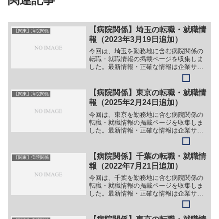
【病院関係】埼玉の転職・就職情
【関東】病院関係
報（2023年3月19日追加）
今回は、埼玉を勤務地に含む病院関係の
転職・就職情報の掲載ページを収集しま
した。最新情報・正確な情報は企業サイ
トでご確認ください。①【会社名】医療
法人社団 輔仁会 大宮厚生病院【職
務】＞＞（１）医師＞＞（２）正看護師
【病院関係】東京の転職・就職情
【関東】病院関係
＞＞（３）准看護師＞＞（４...
報（2025年2月24日追加）
今回は、東京を勤務地に含む病院関係の
転職・就職情報の掲載ページを収集しま
した。最新情報・正確な情報は企業サイ
トでご確認ください。①【会社名】医療
法人財団 明理会 鶴川サナトリウム病
院【職務】＞＞（１）医師（内科）＞＞
【病院関係】千葉の転職・就職情
【関東】病院関係
（２）医師（精神科）［常...
報（2022年7月21日追加）
今回は、千葉を勤務地に含む病院関係の
転職・就職情報の掲載ページを収集しま
した。最新情報・正確な情報は企業サイ
トでご確認ください。①【会社名】千葉
大学医学部附属病院【職務】［常勤］＞
＞（１）事務職員［常勤・育休代替］＞