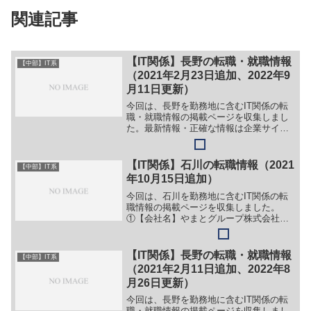
関連記事
【IT関係】長野の転職・就職情報
【中部】IT系
（2021年2月23日追加、2022年9
月11日更新）
今回は、長野を勤務地に含むIT関係の転
職・就職情報の掲載ページを収集しまし
た。最新情報・正確な情報は企業サイト
でご確認ください。①【会社名】株式会
社 丸山珈琲【職務】＞＞IT関係の求人は
募集休止中。［パート・アルバイト］＞
【IT関係】石川の転職情報（2021
【中部】IT系
＞（１）コーヒー店...
年10月15日追加）
今回は、石川を勤務地に含むIT関係の転
職情報の掲載ページを収集しました。
①【会社名】やまとグループ株式会社
【職務】（１）情報システム責任者【勤
務地】石川県小松市串町３５番地１７等
【詳細】転職・就職情報の詳細はこちら
【IT関係】長野の転職・就職情報
【中部】IT系
②【会社名】株式会社 日本...
（2021年2月11日追加、2022年8
月26日更新）
今回は、長野を勤務地に含むIT関係の転
職・就職情報の掲載ページを収集しまし