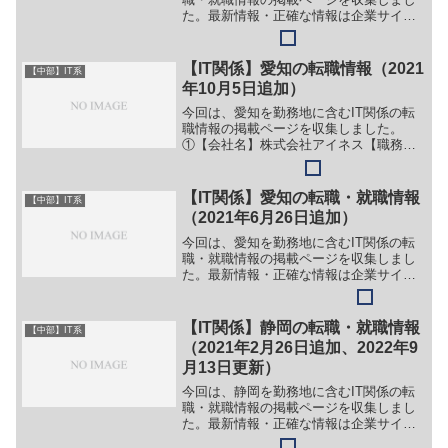
た。最新情報・正確な情報は企業サイト
でご確認ください。①【会社名】株式会
社アドヴァンスト・インフォーメイショ
ン・デザイン【職務】［新卒・キャリ
【IT関係】愛知の転職情報（2021
【中部】IT系
ア・中途］＞＞（１）シス...
年10月5日追加）
今回は、愛知を勤務地に含むIT関係の転
職情報の掲載ページを収集しました。
①【会社名】株式会社アイネス【職務】
（１）営業職（２）システムエンジニア
【勤務地】愛知県名古屋市中村区名駅南
1-17-23等【詳細】転職・就職情報の詳細
【IT関係】愛知の転職・就職情報
【中部】IT系
はこちら②【会...
（2021年6月26日追加）
今回は、愛知を勤務地に含むIT関係の転
職・就職情報の掲載ページを収集しまし
た。最新情報・正確な情報は企業サイト
でご確認ください。①【会社名】株式会
社インターネットイニシアティブ【職
務】（１）プロジェクトマネージャー
【IT関係】静岡の転職・就職情報
【中部】IT系
（ネットワーク/サーバ）（...
（2021年2月26日追加、2022年9
月13日更新）
今回は、静岡を勤務地に含むIT関係の転
職・就職情報の掲載ページを収集しまし
た。最新情報・正確な情報は企業サイト
でご確認ください。①【会社名】株式会