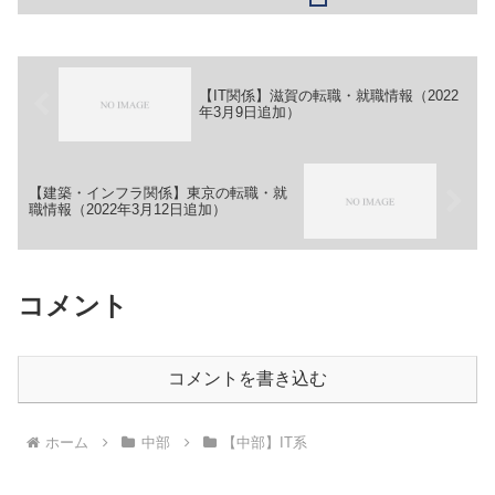
社アイ・ネクスト【職務】＞＞（１）シ
ステムエンジニア【ガイド】＞＞（１）
下記リンク先ページ上部...
【IT関係】滋賀の転職・就職情報（2022
年3月9日追加）
【建築・インフラ関係】東京の転職・就
職情報（2022年3月12日追加）
コメント
コメントを書き込む
ホーム
中部
【中部】IT系