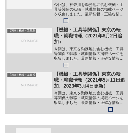
今回は、神奈川を勤務地に含む機械・工
具等関係の転職・就職情報の掲載ページ
を収集しました。最新情報・正確な情報
は企業サイトでご確認ください。①【会
社名】AGC株式会社【職務】（１）別企
業のサイトに情報が掲載されているた
【機械・工具等関係】東京の転
【関東】機械・工具系
め、詳細は省略。【勤務地...
職・就職情報（2021年8月2日追
加）
今回は、東京を勤務地に含む機械・工具
等関係の転職・就職情報の掲載ページを
収集しました。最新情報・正確な情報は
企業サイトでご確認ください。①【会社
名】トーヨーカネツ株式会社【職務】
（１）施工管理（２）設計技術（貯槽、
【機械・工具等関係】東京の転
【関東】機械・工具系
溶接、配管、機器、電気計装...
職・就職情報（2021年5月11日追
加、2023年3月4日更新）
今回は、東京を勤務地に含む機械・工具
等関係の転職・就職情報の掲載ページを
収集しました。最新情報・正確な情報は
企業サイトでご確認ください。①【会社
名】株式会社ＪＥＩ【職務】［新卒］＞
＞（１）営業＞＞（２）保守メンテナン
ス＞＞（３）電気錠システ...