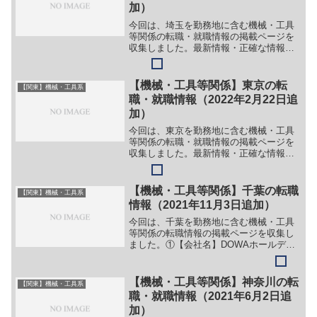
加）
今回は、埼玉を勤務地に含む機械・工具
等関係の転職・就職情報の掲載ページを
収集しました。最新情報・正確な情報は
企業サイトでご確認ください。①【会社
名】日本光電工業株式会社【職務】
（１）医療機器のハードウェア開発
【機械・工具等関係】東京の転
【関東】機械・工具系
（２）営業職【勤務地】埼玉県所沢...
職・就職情報（2022年2月22日追
加）
今回は、東京を勤務地に含む機械・工具
等関係の転職・就職情報の掲載ページを
収集しました。最新情報・正確な情報は
企業サイトでご確認ください。①【会社
名】株式会社ファナティック【職務】
［新卒］＞＞（１）技術系総合職（製品
【機械・工具等関係】千葉の転職
【関東】機械・工具系
技術/生産技術/購買調達）...
情報（2021年11月3日追加）
今回は、千葉を勤務地に含む機械・工具
等関係の転職情報の掲載ページを収集し
ました。①【会社名】DOWAホールディ
ングス株式会社【職務】（１）リサイク
ル設備の保全全般（機械/設備設計）
（２）リサイクル設備の保全全般（電気/
【機械・工具等関係】神奈川の転
【関東】機械・工具系
制御設計）【勤務地】千...
職・就職情報（2021年6月2日追
加）